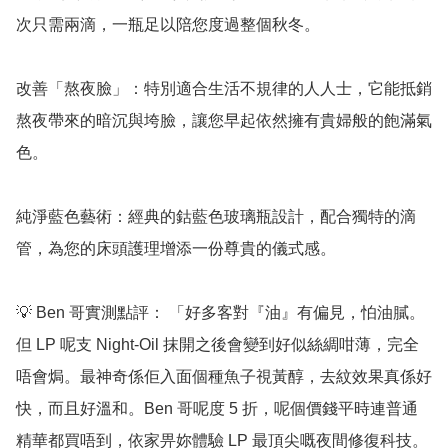
次只需兩滴，一瓶足以陪您度過整個秋冬。

改善「熬夜臉」：特別適合生活不規律的人人士，它能抵銷
熬夜帶來的暗沉與垮臉，讓您早起依然擁有貴婦般的飽滿氣
色。

純淨藍色藝術：經典的鈷藍色玻璃瓶設計，配合獨特的滴
管，為您的床頭護理增添一份尊貴的儀式感。

💡 Ben 哥實測點評： 「好多客對『油』有偏見，怕油膩。
但 LP 呢支 Night-Oil 抹開之後會變到好似絲綢咁薄，完全
唔會焗。最神奇係佢入面個種魚子視黃醇，去紋效果真係好
快，而且好溫和。Ben 哥呢度 5 折，呢個價錢平時連普通
精華都買唔到，依家畀妳體驗 LP 最頂尖嘅夜間修復科技。