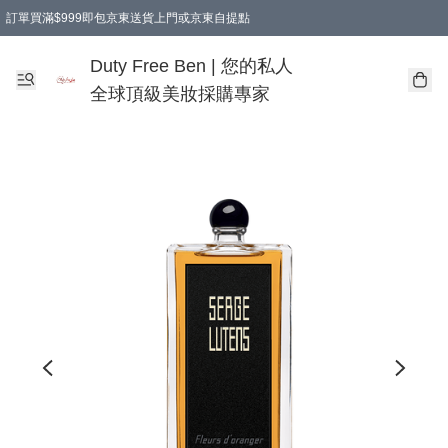
訂單買滿$999即包京東送貨上門或京東自提點
Duty Free Ben | 您的私人
全球頂級美妝採購專家