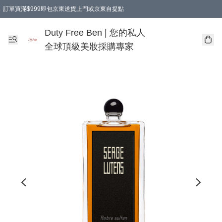
訂單買滿$999即包京東送貨上門或京東自提點
Duty Free Ben | 您的私人
全球頂級美妝採購專家