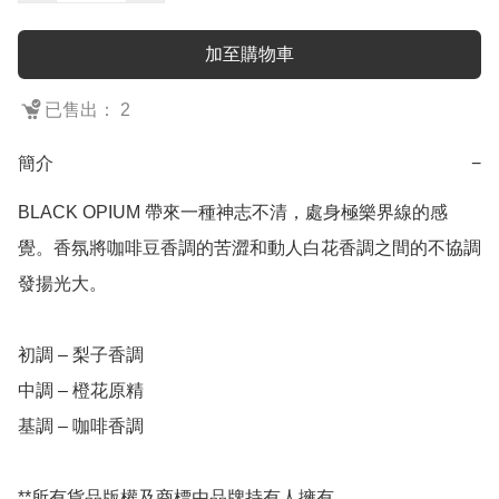
加至購物車
已售出： 2
簡介
−
BLACK OPIUM 帶來一種神志不清，處身極樂界線的感
覺。香氛將咖啡豆香調的苦澀和動人白花香調之間的不協調
發揚光大。

初調 – 梨子香調

中調 – 橙花原精

基調 – 咖啡香調

**所有貨品版權及商標由品牌持有人擁有。