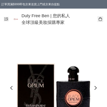
訂單買滿$999即包京東送貨上門或京東自提點
Duty Free Ben | 您的私人
全球頂級美妝採購專家