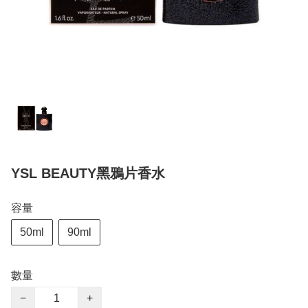
YSL BEAUTY黑鴉片香水
容量
50ml
90ml
數量
−
+