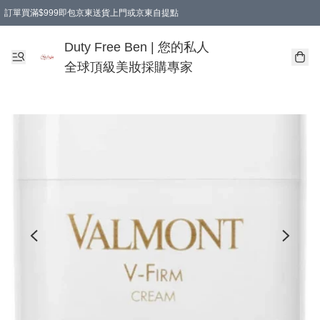
訂單買滿$999即包京東送貨上門或京東自提點
Duty Free Ben | 您的私人
全球頂級美妝採購專家