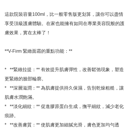
這款院裝容量100ml，比一般零售版更划算，讓你可以盡情
享受頂級護膚體驗。在家也能擁有如同在專業美容院般的護
膚效果，實在太棒了！

**V-Firm 緊緻面霜的重點功能：**

*   **緊緻拉提：** 有效提升肌膚彈性，改善鬆弛現象，塑造
更緊緻的臉部輪廓。

*   **深層滋潤：** 為肌膚提供持久保濕，告別乾燥粗糙，讓
肌膚水潤飽滿。

*   **淡化細紋：** 促進膠原蛋白生成，撫平細紋，減少老化
痕跡。

*   **改善膚質：** 使肌膚更加細膩光滑，膚色更加均勻透