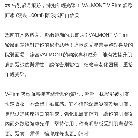
## 告別歲月痕跡，擁抱年輕光采！ VALMONT V-Firm 緊緻
面霜 (院裝 100ml) 陪你找回自信美！

想擁有水嫩透亮、緊緻飽滿的肌膚嗎？VALMONT V-Firm 
緊緻面霜絕對是你的秘密武器！這款深受專業美容院喜愛的
院裝面霜，蘊含VALMONT的獨家專利成分，能有效提升肌
膚的緊緻度與彈性，讓你告別鬆弛、細紋等老化困擾，重拾
年輕光采。

V-Firm 緊緻面霜擁有絲滑般的質地，輕輕一抹就能被肌膚
快速吸收，不會留下黏膩感。它不僅能深層滋潤乾燥肌膚，
更能促進膠原蛋白的生成，強化肌膚支撐力，讓你的肌膚從
內而外散發健康光澤。堅持使用，你會明顯感受到肌膚變得
更加緊實、彈潤，輪廓線條也更加清晰！
