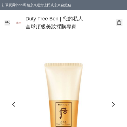
訂單買滿$999即包京東送貨上門或京東自提點
Duty Free Ben | 您的私人
全球頂級美妝採購專家