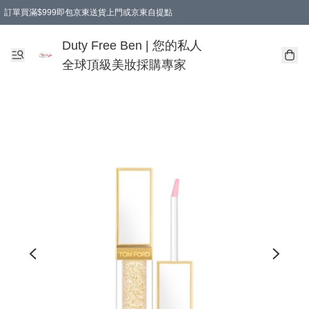
訂單買滿$999即包京東送貨上門或京東自提點
Duty Free Ben | 您的私人
全球頂級美妝採購專家