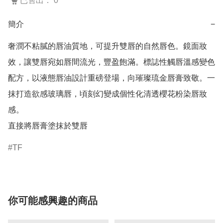
已售出： 0
簡介
−
奢潤不粘膩的唇油質地，可提升雙唇的自然唇色。鏡面妝
效，讓雙唇宛如唇間流光，豐盈飽滿。標誌性觸唇溫感變色
配方，以液態唇油設計重磅登場，向璀璨琉金唇膏致敬。一
抹打造欲感玻璃唇，頃刻幻變成個性化清透櫻花粉染唇妝
感。

直接將唇膏塗抹於雙唇
TF
你可能感興趣的商品