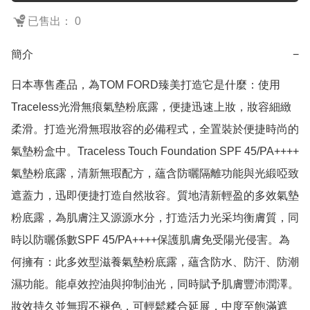
已售出： 0
簡介
−
日本專售產品，為TOM FORD臻美打造它是什麼：使用
Traceless光滑無痕氣墊粉底露，便捷迅速上妝，妝容細緻
柔滑。打造光滑無瑕妝容的必備程式，全置裝於便捷時尚的
氣墊粉盒中。Traceless Touch Foundation SPF 45/PA++++ 
氣墊粉底露，清新無瑕配方，蘊含防曬隔離功能與光緞啞致
遮蓋力，迅即便捷打造自然妝容。質地清新輕盈的多效氣墊
粉底露，為肌膚注又源源水分，打造活力光采均衡膚質，同
時以防曬係數SPF 45/PA++++保護肌膚免受陽光侵害。為
何擁有：此多效型滋養氣墊粉底露，蘊含防水、防汗、防潮
濕功能。能卓效控油與抑制油光，同時賦予肌膚豐沛潤澤。
妝效持久並無瑕不褪色，可輕鬆糅合延展，中度至飽滿遮