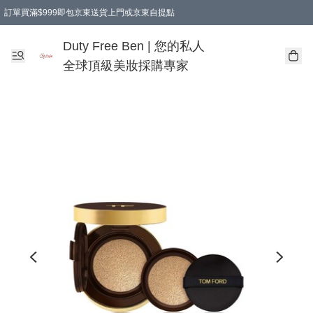
訂單買滿$999即包京東送貨上門或京東自提點
Duty Free Ben | 您的私人
全球頂級美妝採購專家