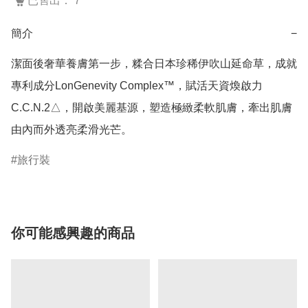
已售出： 7
簡介
−
潔面後奢華養膚第一步，糅合日本珍稀伊吹山延命草，成就
專利成分LonGenevity Complex™，賦活天資煥啟力
C.C.N.2△，開啟美麗基源，塑造極緻柔軟肌膚，牽出肌膚
旅行裝
你可能感興趣的商品