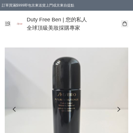
訂單買滿$999即包京東送貨上門或京東自提點
Duty Free Ben | 您的私人
全球頂級美妝採購專家