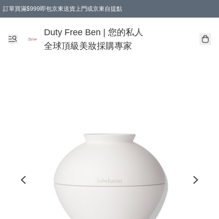
訂單買滿$999即包京東送貨上門或京東自提點
Duty Free Ben | 您的私人
全球頂級美妝採購專家