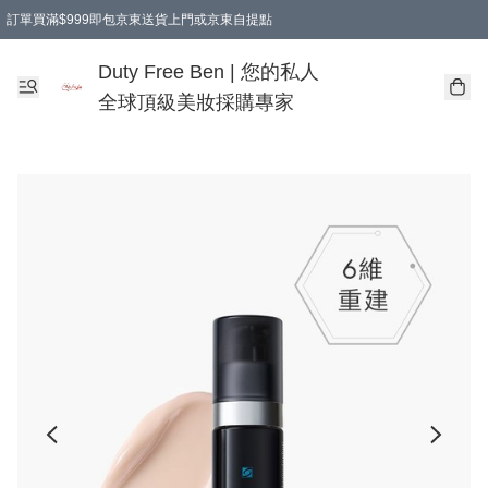
訂單買滿$999即包京東送貨上門或京東自提點
Duty Free Ben | 您的私人
全球頂級美妝採購專家