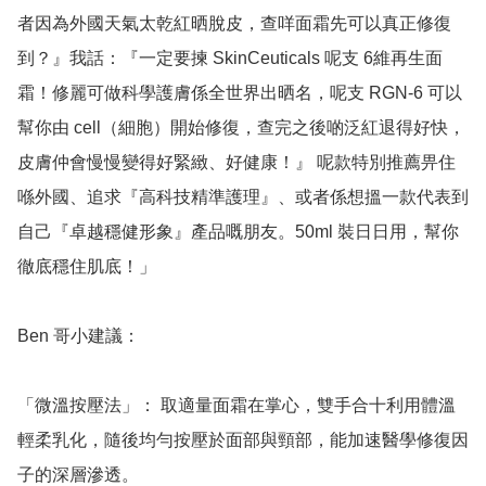
者因為外國天氣太乾紅晒脫皮，查咩面霜先可以真正修復
到？』我話：『一定要揀 SkinCeuticals 呢支 6維再生面
霜！修麗可做科學護膚係全世界出晒名，呢支 RGN-6 可以
幫你由 cell（細胞）開始修復，查完之後啲泛紅退得好快，
皮膚仲會慢慢變得好緊緻、好健康！』 呢款特別推薦畀住
喺外國、追求『高科技精準護理』、或者係想搵一款代表到
自己『卓越穩健形象』產品嘅朋友。50ml 裝日日用，幫你
徹底穩住肌底！」

Ben 哥小建議：

「微溫按壓法」： 取適量面霜在掌心，雙手合十利用體溫
輕柔乳化，隨後均勻按壓於面部與頸部，能加速醫學修復因
子的深層滲透。
