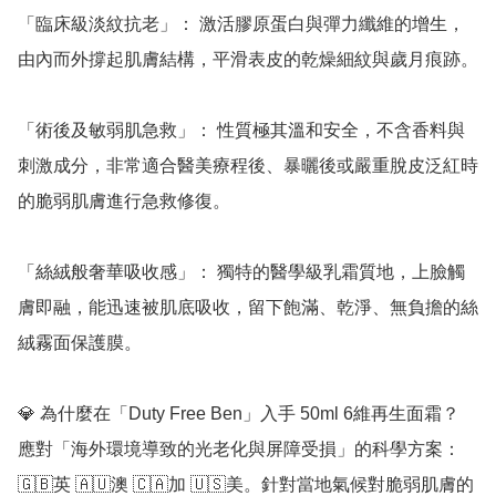
「臨床級淡紋抗老」： 激活膠原蛋白與彈力纖維的增生，
由內而外撐起肌膚結構，平滑表皮的乾燥細紋與歲月痕跡。

「術後及敏弱肌急救」： 性質極其溫和安全，不含香料與
刺激成分，非常適合醫美療程後、暴曬後或嚴重脫皮泛紅時
的脆弱肌膚進行急救修復。

「絲絨般奢華吸收感」： 獨特的醫學級乳霜質地，上臉觸
膚即融，能迅速被肌底吸收，留下飽滿、乾淨、無負擔的絲
絨霧面保護膜。

💎 為什麼在「Duty Free Ben」入手 50ml 6維再生面霜？

應對「海外環境導致的光老化與屏障受損」的科學方案： 
🇬🇧英 🇦🇺澳 🇨🇦加 🇺🇸美。針對當地氣候對脆弱肌膚的