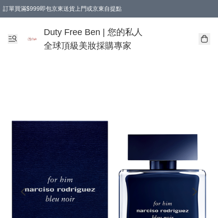
訂單買滿$999即包京東送貨上門或京東自提點
Duty Free Ben | 您的私人
全球頂級美妝採購專家