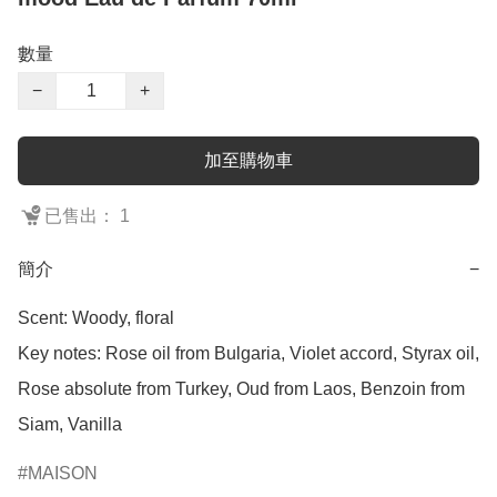
數量
−
+
加至購物車
已售出： 1
簡介
−
Scent: Woody, floral

Key notes: Rose oil from Bulgaria, Violet accord, Styrax oil, 
Rose absolute from Turkey, Oud from Laos, Benzoin from 
Siam, Vanilla
MAISON