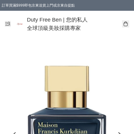
訂單買滿$999即包京東送貨上門或京東自提點
Duty Free Ben | 您的私人
全球頂級美妝採購專家