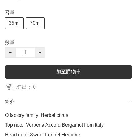
容量
35ml
70ml
數量
−
+
加至購物車
已售出： 0
簡介
−
Olfactory family: Herbal citrus

Top note: Verbena Accord Bergamot from Italy

Heart note: Sweet Fennel Hedione
