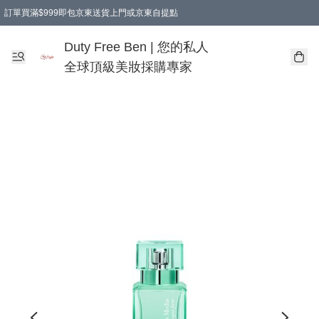
訂單買滿$999即包京東送貨上門或京東自提點
Duty Free Ben | 您的私人
全球頂級美妝採購專家