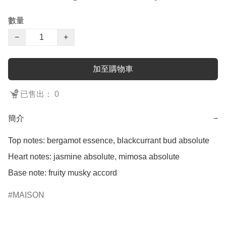
數量
−
+
加至購物車
已售出： 0
簡介
−
Top notes: bergamot essence, blackcurrant bud absolute

Heart notes: jasmine absolute, mimosa absolute

Base note: fruity musky accord
MAISON