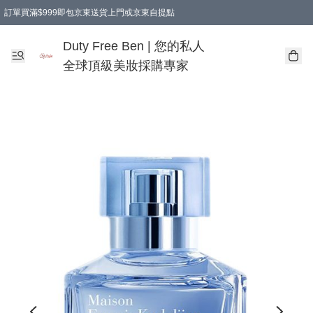
訂單買滿$999即包京東送貨上門或京東自提點
Duty Free Ben | 您的私人
全球頂級美妝採購專家