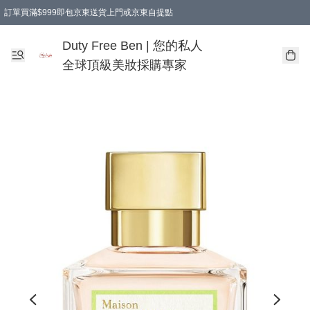
訂單買滿$999即包京東送貨上門或京東自提點
Duty Free Ben | 您的私人
全球頂級美妝採購專家