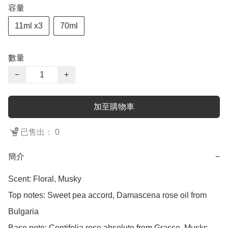
容量
11ml x3
70ml
數量
−
+
加至購物車
已售出： 0
簡介
−
Scent: Floral, Musky

Top notes: Sweet pea accord, Damascena rose oil from 
Bulgaria

Base note: Centifolia rose absolute from Grasse, Musks