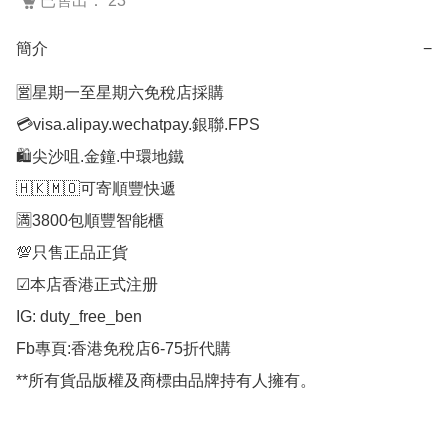
已售出： 23
簡介
−
🈺星期一至星期六免稅店採購

💳visa.alipay.wechatpay.銀聯.FPS

🛍️尖沙咀.金鐘.中環地鐵

🇭🇰🇲🇴可寄順豐快遞

🈵3800包順豐智能櫃

💯只售正品正貨

☑︎本店香港正式注册

IG: duty_free_ben

Fb專頁:香港免稅店6-75折代購

**所有貨品版權及商標由品牌持有人擁有。