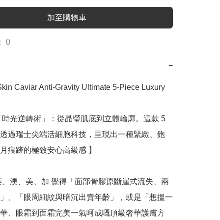
加至購物車
 0
−
Skin Caviar Anti-Gravity Ultimate 5-Piece Luxury 
「時光逆轉術」：從晶瑩肌底到立體輪廓。這款 5 
透過瑞士尖端活細胞科技，呈現出一種緊緻、飽
月痕跡的極致安心高級感 】

英、澳、美、加 覺得「面部骨膠原斷崖式流失、兩
」、「眼周細紋與暗沉出賣年齡」，或是「想搵一
華、眼霜到面霜完美一氣呵成嘅頂級奢華護膚方