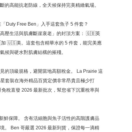
斷的高能抗老防線，全天候保持完美精緻氣場。

「Duty Free Ben」入手這套魚子 5 件套？

高壓生活與肌膚斷崖衰老」的封頂方案： 🇬🇧英 
🇨🇦加 🇺🇸美。這套包含精華水的 5 件套，能完美應
氣候與硬水對肌膚結構的摧殘。

的頂級規格，避開當地高額稅金。 La Prairie 這
全明星套裝在海外精品百貨定價非常昂貴且極少打
 哥免稅直發 2026 最新批次，幫您省下沉重稅率與
正品新鮮保障。 含有活細胞與魚子活性的高階護膚品
。 Ben 哥嚴選 2026 最新到貨，保證每一滴精