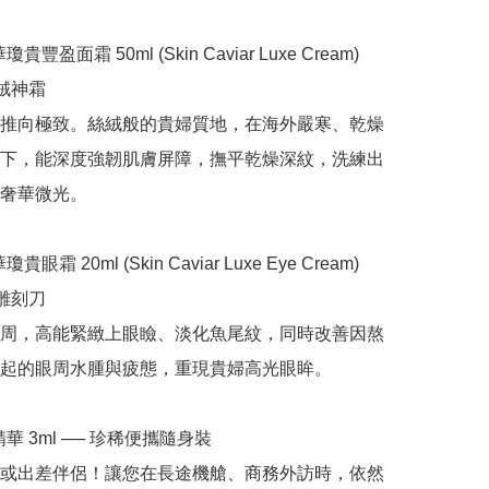
瓊貴豐盈面霜 50ml (Skin Caviar Luxe Cream) 
絨神霜

推向極致。絲絨般的貴婦質地，在海外嚴寒、乾燥
下，能深度強韌肌膚屏障，撫平乾燥深紋，洗練出
奢華微光。

貴眼霜 20ml (Skin Caviar Luxe Eye Cream) 
雕刻刀

周，高能緊緻上眼瞼、淡化魚尾紋，同時改善因熬
起的眼周水腫與疲態，重現貴婦高光眼眸。

精華 3ml ── 珍稀便攜隨身裝

或出差伴侶！讓您在長途機艙、商務外訪時，依然