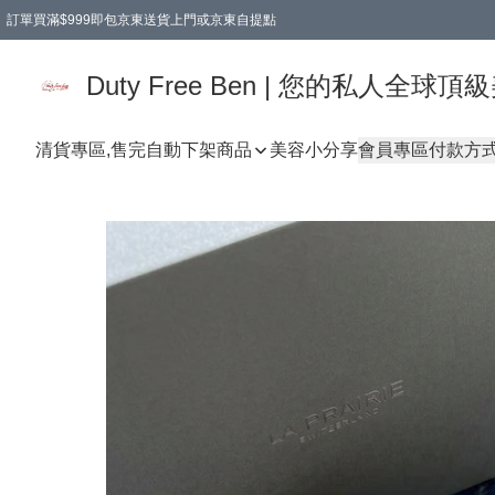
訂單買滿$999即包京東送貨上門或京東自提點
Duty Free Ben | 您的私人全
清貨專區,售完自動下架
商品
美容小分享
會員專區
付款方