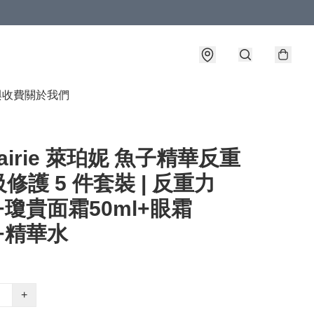
與收費
關於我們
Prairie 萊珀妮 魚子精華反重
修護 5 件套裝 | 反重力
l+瓊貴面霜50ml+眼霜
l+精華水
+