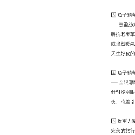
3️⃣ 魚子精華
── 豐盈絲
將抗老奢華
或強烈暖氣
天生好皮的
4️⃣ 魚子精華瓊
── 全眼廓
針對脆弱眼
夜、時差引
5️⃣ 反重力
完美的旅行