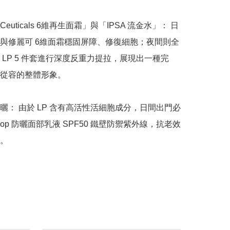
Ceuticals 6維再生面霜」與「IPSA 流金水」： 日
與修麗可 6維面霜穩固屏障、修復細胞；夜間則全
 LP 5 件套進行深度反重力提拉，展現出一種完
從容的整體形象。

曬： 由於 LP 含有高活性活細胞成分，日間出門必
sop 防曬面部乳液 SPF50 鐵壁防禦紫外線，抗老效
。