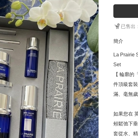
已售出：
簡介
La Prairie 
Set

【 輪廓的
件頂級套裝
滿、毫無歲
如果您在 
頰鬆弛下垂
套從水、精