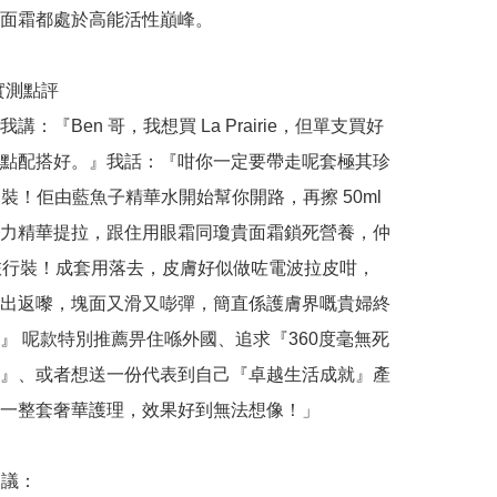
面霜都處於高能活性巔峰。

哥實測點評

講：『Ben 哥，我想買 La Prairie，但單支買好
點配搭好。』我話：『咁你一定要帶走呢套極其珍
套裝！佢由藍魚子精華水開始幫你開路，再擦 50ml 
力精華提拉，跟住用眼霜同瓊貴面霜鎖死營養，仲
l 旅行裝！成套用落去，皮膚好似做咗電波拉皮咁，
出返嚟，塊面又滑又嘭彈，簡直係護膚界嘅貴婦終
』 呢款特別推薦畀住喺外國、追求『360度毫無死
』、或者想送一份代表到自己『卓越生活成就』產
一整套奢華護理，效果好到無法想像！」

議：
