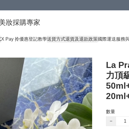
球頂級美妝採購專家
式
X Pay 拎優惠登記教學
送貨方式
退貨及退款政策
國際運送服務
La 
力頂級
50m
20m
數量
−