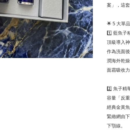
案」，這套 
🌟 5 大
1️⃣ 藍魚子精華
頂級導入神
作為洗面後
潤海外乾燥
面霜吸收力
2️⃣ 魚子精華緊
容量「反重
經典金黃魚
緊緻網由下
下顎線。
