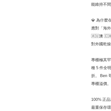
能維持不間
💎 為什麼在
應對「海外
🇦🇺澳 
對外國乾燥
專櫃極其罕見
種 5 件
折。 Ben
專櫃溢價。

100% 
最重保存環境