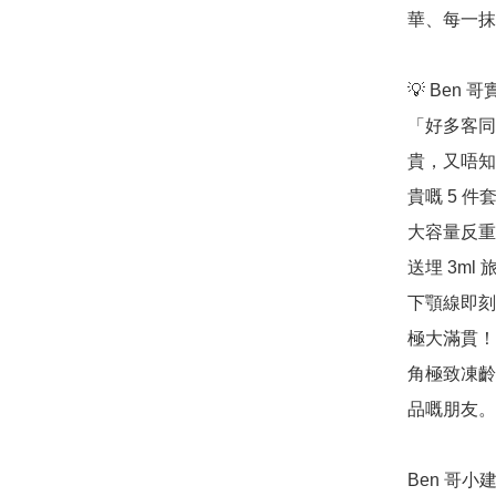
華、每一抹
💡 Ben 
「好多客同我
貴，又唔知
貴嘅 5 件
大容量反重
送埋 3m
下顎線即刻
極大滿貫！
角極致凍齡
品嘅朋友。
Ben 哥小建