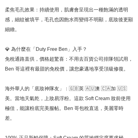
柔焦毛孔效果：持續使用，肌膚會呈現出一種飽滿的透明
感，細紋被填平，毛孔也因飽水而變得不明顯，底妝後更顯
細緻。

💎 為什麼在「Duty Free Ben」入手？

免稅通路直供，價格超驚喜：不用去百貨公司排隊領試用，
Ben 哥這裡有最甜的免稅價，讓您豪邁地享受頂級修復。

海外華人的「底妝神隊友」：🇬🇧英 🇦🇺澳 🇨🇦加 🇺🇸
美。當地天氣乾，上妝易浮粉。這款 Soft Cream 妝前使用
極佳，能讓粉底完美服帖。Ben 哥包稅直送，美麗零時
差。

100% 正品新鮮保障：Soft Cream 的質地穩定度要求極