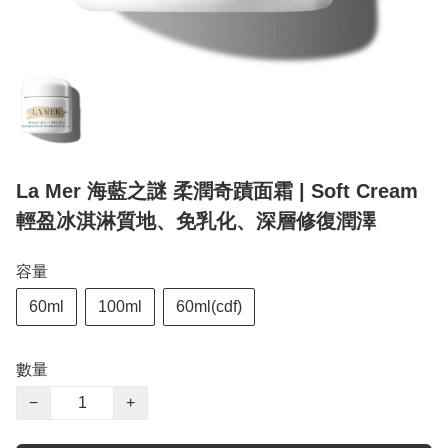
La Mer 海藍之謎 柔潤奇蹟面霜 | Soft Cream
輕盈冰淇淋質地、免乳化、深層修復潤澤
容量
60ml
100ml
60ml(cdf)
數量
−
+