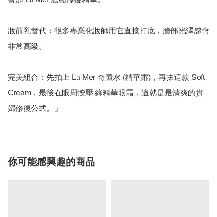
妝前乳替代：很多專業化妝師用它直接打底，臉部光澤感會
非常高級。

完美組合：先拍上 La Mer 奇蹟水 (精華露)，再抹這款 Soft 
Cream，最後在眼周按壓 綠精華眼霜，這就是最清爽的貴
婦修復公式。」
你可能感興趣的商品