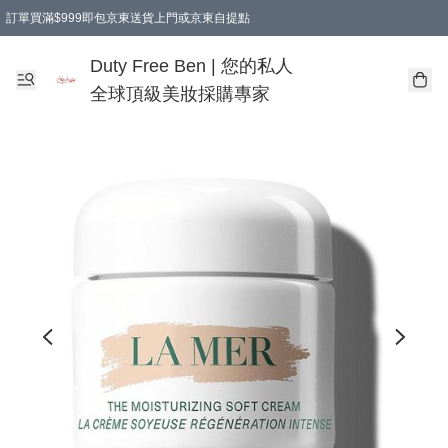
訂單買滿$999即包京東送貨上門或京東自提點
Duty Free Ben | 您的私人
全球頂級美妝採購專家