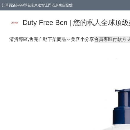
訂單買滿$999即包京東送貨上門或京東自提點
Duty Free Ben | 您的私人全
清貨專區,售完自動下架
商品
美容小分享
會員專區
付款方