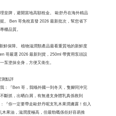
理皇牌，避開當地高額稅金。 歐舒丹在海外精品
。 Ben 哥免稅直發 2026 最新批次，幫您省下
專櫃品質。

正品新鮮保障。 植物滋潤類產品最看重質地的新鮮度
en 哥嚴選 2026 最新到貨，250ml 帶實用泵頭設
一泵塗抹全身，方便又衛生。

哥實測點評

我：『Ben 哥，我喺外國一到冬天，隻腳同沖完
不斷抓，出晒白屑，有無邊支身體乳真係救到
：『你一定要帶走歐舒丹呢支乳木果潤膚露！佢入
% 乳木果油，滋潤度極高，但最勁嘅係佢好容易推