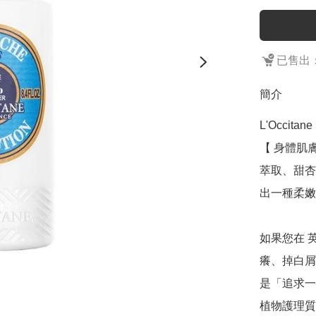
已售出：
簡介
L'Occitane 
【 身體肌
萃取、甜杏
出一種柔嫩
如果您在 
癢、掉白屑
是「追求一
植物護理質