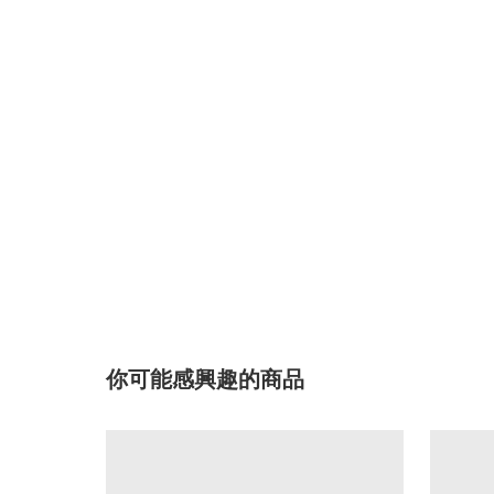
你可能感興趣的商品