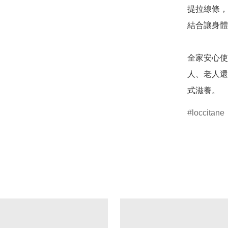
提拉線條，
結合讓身體
全家安心使
人、老人還
式滋養。
loccitane