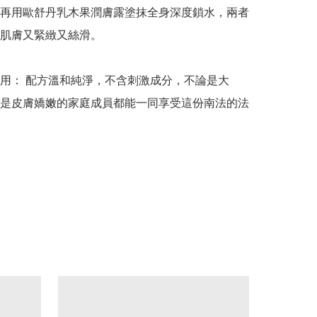
再用歐舒丹乳木果潤膚露塗抹全身深度鎖水，兩者
肌膚又緊緻又絲滑。

用： 配方溫和純淨，不含刺激成分，不論是大
是皮膚嬌嫩的家庭成員都能一同享受這份南法的法