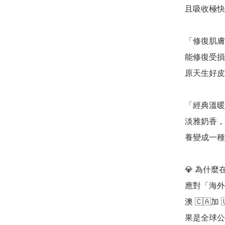
且吸收極快
「修復肌膚
能修復受損
原天生好皮
「經典溫暖
淡雅奶香，
養變成一種
💎 為什麼在
應對「海外硬
澳 🇨🇦
果是全球公