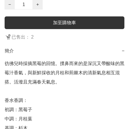
−
+
加至購物車
已售出： 2
簡介
−
彷彿兒時採摘黑莓的回憶。撲鼻而來的是深沉又帶酸味的黑
莓汁香氣，與新鮮採收的月桂和荊棘木的清新氣息相互混
搭。活潑且充滿春天氣息。

香水香調：

初調：黑莓子

中調：月桂葉

基調：杉木
