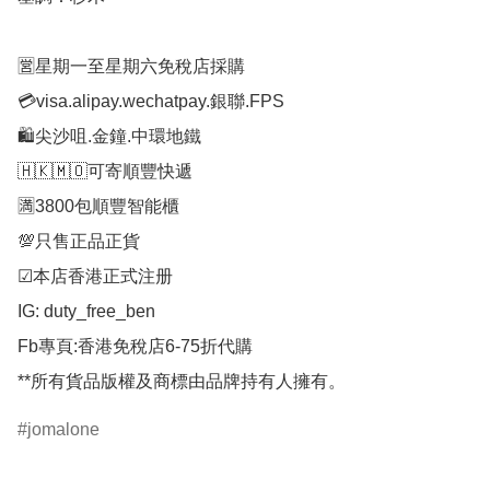
🈺星期一至星期六免稅店採購

💳visa.alipay.wechatpay.銀聯.FPS

🛍️尖沙咀.金鐘.中環地鐵

🇭🇰🇲🇴可寄順豐快遞

🈵3800包順豐智能櫃

💯只售正品正貨

☑︎本店香港正式注册

IG: duty_free_ben

Fb專頁:香港免稅店6-75折代購

**所有貨品版權及商標由品牌持有人擁有。
jomalone