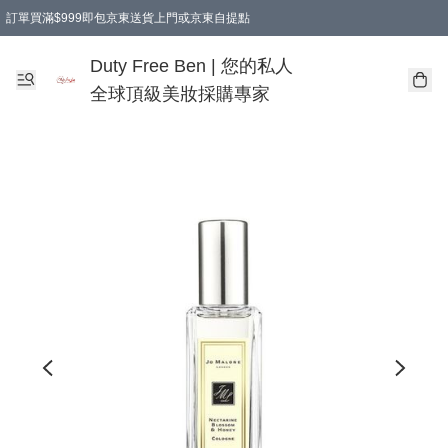
訂單買滿$999即包京東送貨上門或京東自提點
Duty Free Ben | 您的私人
全球頂級美妝採購專家