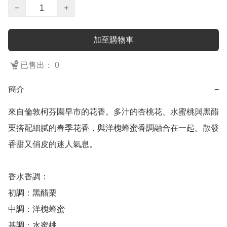
−
+
加至購物車
已售出： 0
簡介
−
來自倫敦柯芬園早市的花香。多汁的杏桃花、水蜜桃與黑醋
栗搭配細膩的春季花香，與洋槐蜂蜜香調融合在一起。散發
香甜又俏皮的迷人氣息。

香水香調：

初調：黑醋栗

中調：洋槐蜂蜜

基調：水蜜桃
