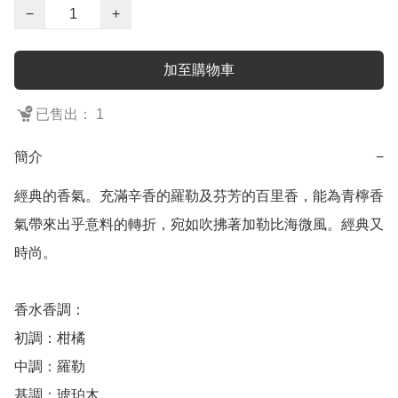
−
+
加至購物車
已售出： 1
簡介
−
經典的香氣。充滿辛香的羅勒及芬芳的百里香，能為青檸香
氣帶來出乎意料的轉折，宛如吹拂著加勒比海微風。經典又
時尚。

香水香調：

初調：柑橘

中調：羅勒

基調：琥珀木
