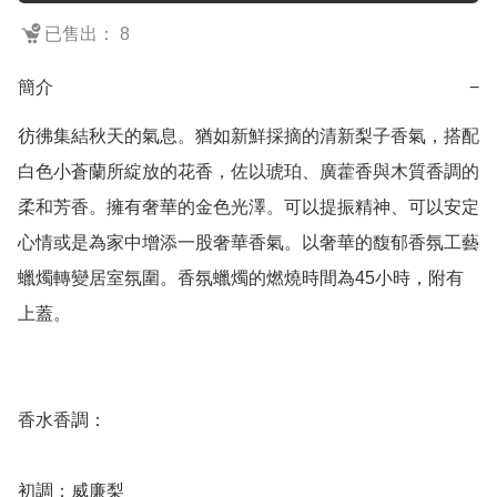
已售出： 8
簡介
−
彷彿集結秋天的氣息。猶如新鮮採摘的清新梨子香氣，搭配
白色小蒼蘭所綻放的花香，佐以琥珀、廣藿香與木質香調的
柔和芳香。擁有奢華的金色光澤。可以提振精神、可以安定
心情或是為家中增添一股奢華香氣。以奢華的馥郁香氛工藝
蠟燭轉變居室氛圍。香氛蠟燭的燃燒時間為45小時，附有
上蓋。

香水香調：

初調：威廉梨
