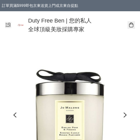
訂單買滿$999即包京東送貨上門或京東自提點
Duty Free Ben | 您的私人
全球頂級美妝採購專家