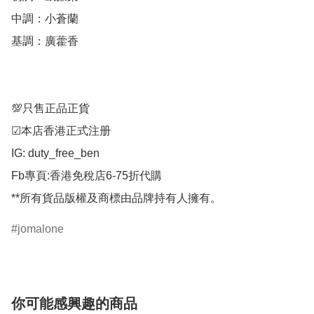
中調：小蒼蘭

基調：廣藿香

💯只售正品正貨

☑︎本店香港正式注册

IG: duty_free_ben

Fb專頁:香港免稅店6-75折代購

**所有貨品版權及商標由品牌持有人擁有。
jomalone
你可能感興趣的商品