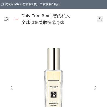
訂單買滿$999即包京東送貨上門或京東自提點
Duty Free Ben | 您的私人
全球頂級美妝採購專家