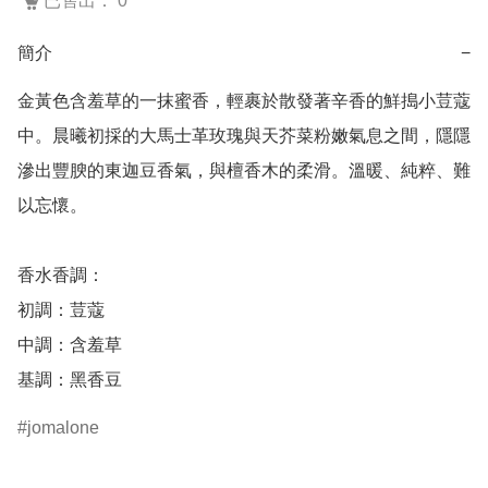
已售出： 0
簡介
−
金黃色含羞草的一抹蜜香，輕裹於散發著辛香的鮮搗小荳蔻
中。晨曦初採的大馬士革玫瑰與天芥菜粉嫩氣息之間，隱隱
滲出豐腴的東迦豆香氣，與檀香木的柔滑。溫暖、純粹、難
以忘懷。

香水香調：

初調：荳蔻

中調：含羞草

基調：黑香豆
jomalone