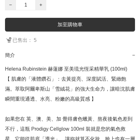
−
+
加至購物車
已售出： 5
簡介
−
Helena Rubinstein 赫蓮娜 至美琉光恆采精華乳 (100ml)

【 肌膚的「液體鑽石」：去黃提亮、深度賦活、緊緻飽
滿。萃取阿爾卑斯山「雪絨花」的強大生命力，讓暗沈肌膚
瞬間重現通透、水亮、粉嫩的高級質感 】

如果您在 英、澳、美、加 覺得膚色蠟黃、熬夜後氣色差到
不行，這瓶 Prodigy Cellglow 100ml 裝就是您的氣色救
星。它能從肌底「導光」，讓妳就算不化妝，臉上也有一層