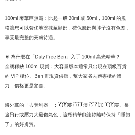
100ml 奢華巨無霸：比起一般 30ml 或 50ml，100ml 的規
格讓您可以奢侈地塗抹至頸部，確保臉部與脖子沒有色差，
享受最完整的亮膚待遇。

💎 為什麼在「Duty Free Ben」入手 100ml 高光精華？

全網稀缺 100ml 現貨：大容量版本通常只出現在頂級百貨
的 VIP 櫃位。Ben 哥現貨供應，幫大家省去跑專櫃的體
力，價格更是驚喜。

海外黨的「去黃利器」：🇬🇧英 🇦🇺澳 🇨🇦加 🇺🇸美。長
途飛行或壓力大最傷氣色，這瓶精華能讓妳隨時保持「睡飽
了」的好膚質。
