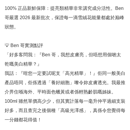
100% 正品新鮮保障：提亮類精華非常講究成分活性。Ben 
哥嚴選 2026 最新批次，保證每一滴雪絨花能量都處於巅峰
狀態。

💡 Ben 哥實測點評

「好多客問我：『Ben 哥，我想皮膚亮，但唔想用個啲太
乾嘅美白精華？』

我話：『咁您一定要試呢支「高光精華」！』佢同一般美白
產品唔同，佢係透過「養好細胞」嚟令妳皮膚透光。我最推
介畀住喺海外、平時面色蠟黃或者係輕熟齡肌嘅姊妹。
100ml 雖然單價高少少，但其實計落每一毫升仲平過細支裝
好多，而且查完之後個種「高級光澤感」，真係令您覺得每
一分錢都花得值！
