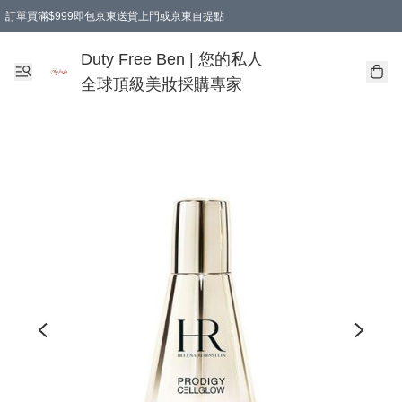
訂單買滿$999即包京東送貨上門或京東自提點
Duty Free Ben | 您的私人
全球頂級美妝採購專家