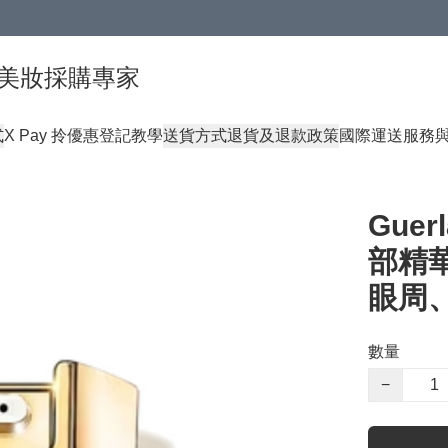
球頂級美妝採購專家
式
X Pay 拎優惠登記教學
送貨方式
退貨及退款政策
國際運送服務
Gue
部精華
眼周
數量
−