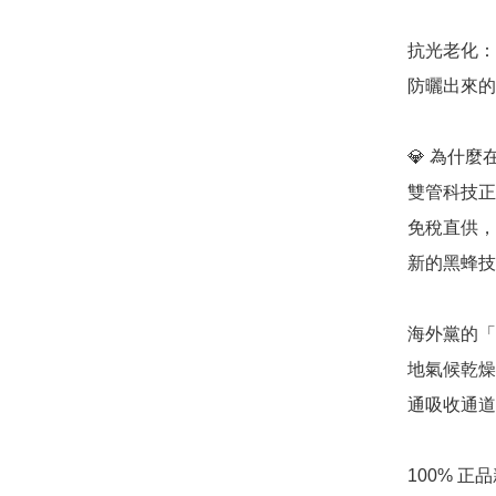
抗光老化：
防曬出來的
💎 為什麼在
雙管科技正
免稅直供，
新的黑蜂技
海外黨的「眼
地氣候乾燥
通吸收通道
100% 