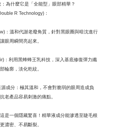
功效：為什麼它是「全能型」眼部精華？

ble R Technology)：

enew)：溫和代謝老廢角質，針對黑眼圈與暗沈進行
讓眼周瞬間亮起來。

epair)：利用黑蜂蜂王乳科技，深入基底修復彈力纖
部輪廓，淡化乾紋。

然來源成分：極其溫和，不會對脆弱的眼周造成負
抗老產品容易刺激的痛點。

這是一個隱藏驚喜！精華液成分能滲透至睫毛根
更濃密、不易斷裂。
