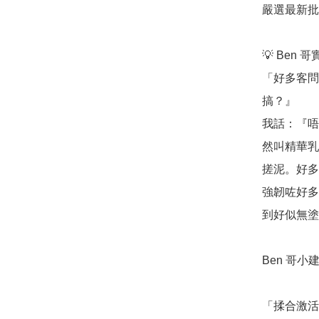
嚴選最新批
💡 Ben 
「好多客問
搞？』

我話：『唔
然叫精華乳
搓泥。好多
強韌咗好多
到好似無塗
Ben 哥小建
「揉合激活