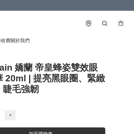
與收費
關於我們
rlain 嬌蘭 帝皇蜂姿雙效眼
 20ml | 提亮黑眼圈、緊緻
、睫毛強韌
+
加至購物車