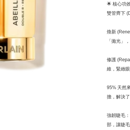
🌟 核心
雙管齊下 (Dou
煥新 (R
「拋光」，
修護 (R
維，緊緻眼
95% 天
擔，解決了
強韌睫毛：
部，讓睫毛