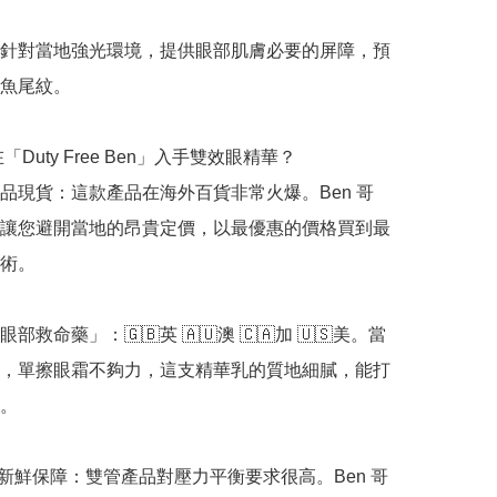
針對當地強光環境，提供眼部肌膚必要的屏障，預
魚尾紋。

「Duty Free Ben」入手雙效眼精華？

品現貨：這款產品在海外百貨非常火爆。Ben 哥
讓您避開當地的昂貴定價，以最優惠的價格買到最
術。

部救命藥」：🇬🇧英 🇦🇺澳 🇨🇦加 🇺🇸美。當
，單擦眼霜不夠力，這支精華乳的質地細膩，能打
。

正品新鮮保障：雙管產品對壓力平衡要求很高。Ben 哥