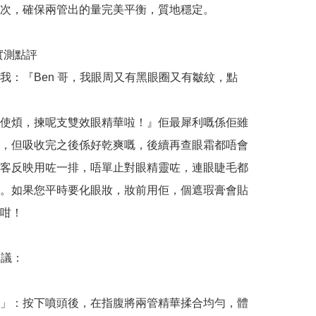
次，確保兩管出的量完美平衡，質地穩定。

哥實測點評

我：『Ben 哥，我眼周又有黑眼圈又有皺紋，點
使煩，揀呢支雙效眼精華啦！』佢最犀利嘅係佢雖
，但吸收完之後係好乾爽嘅，後續再查眼霜都唔會
客反映用咗一排，唔單止對眼精靈咗，連眼睫毛都
。如果您平時要化眼妝，妝前用佢，個遮瑕膏會貼
咁！

議：

」：按下噴頭後，在指腹將兩管精華揉合均勻，體