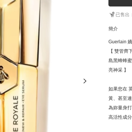
已售出：
簡介
Guerlai
【 雙管齊
島黑蜂蜂蜜
亮神采 】

如果您在 
黃、甚至連睫
為妳量身打
高活性成分