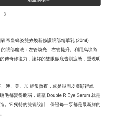
 3
−
n 嬌蘭 帝皇蜂姿雙效煥新修護眼部精華乳 (20ml)

下的眼部魔法：左管煥亮、右管提升。利用烏埃尚
的傳奇修復力，讓妳的雙眼徹底告別疲態，重現明
英、澳、美、加 經常熬夜，或是眼周皮膚顯得蠟
毛都變得脆弱，這瓶 Double R Eye Serum 就是
造。它獨特的雙管設計，保證每一泵都是最新鮮的
。
