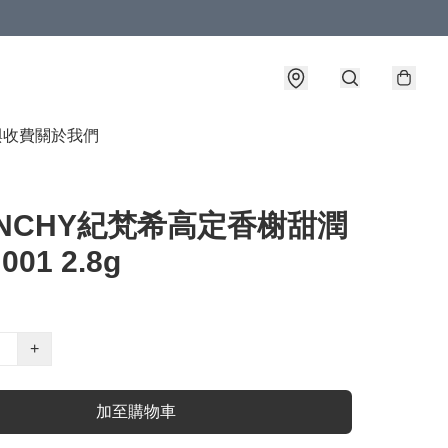
與收費
關於我們
ENCHY紀梵希高定香榭甜潤
01 2.8g
+
加至購物車