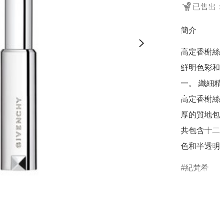
已售出：
簡介
高定香榭絲
鮮明色彩和
一。 纖細
高定香榭絲
厚的質地包
共包含十二
紀梵希