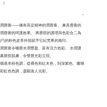
 2
−
潤唇膏——擁有高定精神的潤唇膏。 兼具唇膏的
潤唇膏的呵護效果。 將唇部的護理與色彩合二為
精巧的粉色皮革外殼賦予它紀梵希的烙印。

潤唇膏令嘴唇水潤豐盈、富有活力色彩。 水潤濃
裹唇部肌膚，令雙唇光彩立現。

個基本粉色調，從裸色和紅木色，到深紫色、珊瑚