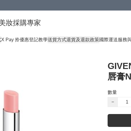
球頂級美妝採購專家
式
X Pay 拎優惠登記教學
送貨方式
退貨及退款政策
國際運送服務
GIV
唇膏N0
數量
−