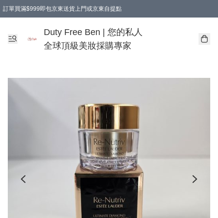
訂單買滿$999即包京東送貨上門或京東自提點
Duty Free Ben | 您的私人
全球頂級美妝採購專家