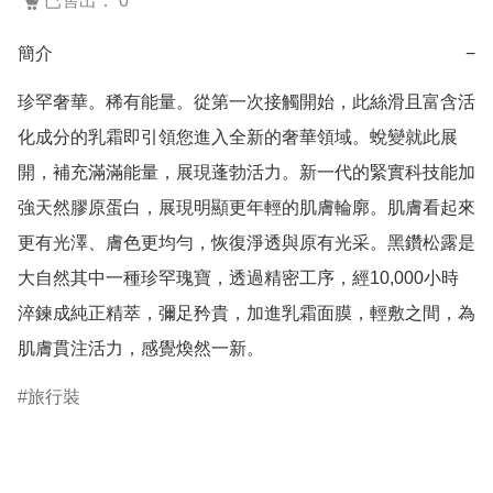
已售出： 0
簡介
−
珍罕奢華。稀有能量。從第一次接觸開始，此絲滑且富含活
化成分的乳霜即引領您進入全新的奢華領域。蛻變就此展
開，補充滿滿能量，展現蓬勃活力。新一代的緊實科技能加
強天然膠原蛋白，展現明顯更年輕的肌膚輪廓。肌膚看起來
更有光澤、膚色更均勻，恢復淨透與原有光采。黑鑽松露是
大自然其中一種珍罕瑰寶，透過精密工序，經10,000小時
淬鍊成純正精萃，彌足矜貴，加進乳霜面膜，輕敷之間，為
旅行裝