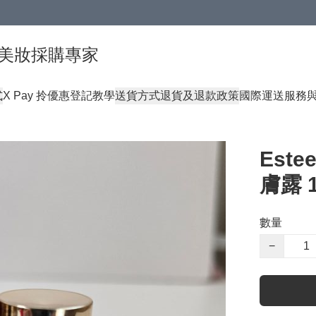
球頂級美妝採購專家
式
X Pay 拎優惠登記教學
送貨方式
退貨及退款政策
國際運送服務
Est
膚露 1
數量
−