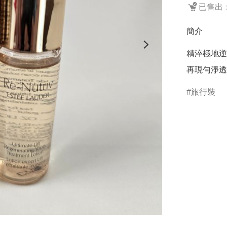
已售出：
簡介
精淬極地逆
旅行裝