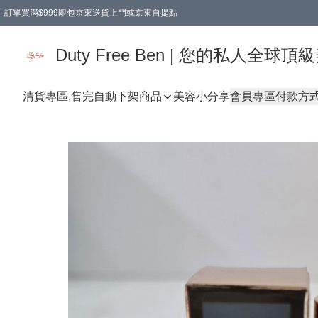
訂單買滿$999即包京東送貨上門或京東自提點
Duty Free Ben | 您的私人全
清貨專區,售完自動下架
商品
美容小分享
會員專區
付款方