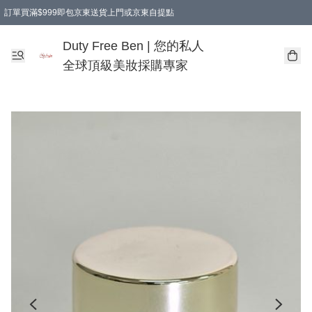
訂單買滿$999即包京東送貨上門或京東自提點
Duty Free Ben | 您的私人
全球頂級美妝採購專家