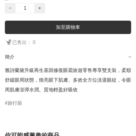
−
+
加至購物車
已售出： 0
簡介
−
雅詩蘭黛升級再生基因修復眼霜旅遊零售專享雙支裝，柔順
舒緩眼周狀態，煥亮眼下肌膚。多效全方位淡退眼紋，令眼
周肌膚澎彈水潤。質地輕盈好吸收
旅行裝
你可能感興趣的商品