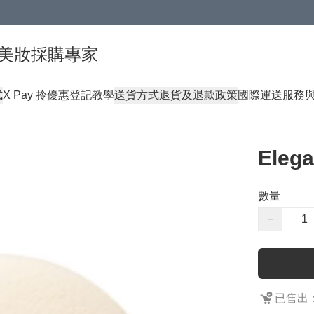
球頂級美妝採購專家
式
X Pay 拎優惠登記教學
送貨方式
退貨及退款政策
國際運送服務
Eleg
數量
−
已售出：