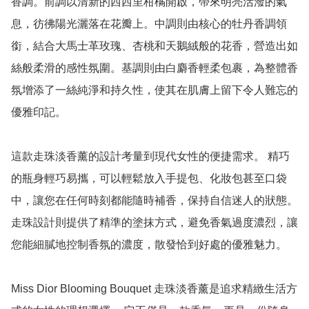
香調。前調以清新的西西里柑橘開啟，帶來明亮活潑的氣
息，彷彿陽光灑落在花瓣上。中調則由核心的牡丹香調領
銜，結合大馬士革玫瑰、杏桃和天鵝絨般的花香，營造出如
絲般柔滑的感性氛圍。基調則由白麝香輕柔包裹，為整體香
氛增添了一絲純淨和持久性，使其在肌膚上留下令人難忘的
優雅印記。

這款走珠淡香薰的設計考量到現代女性的便捷需求。 精巧
的瓶身輕巧易攜，可以輕鬆放入手提包、化妝包甚至口袋
中，讓您在任何時刻都能隨時補香，保持自信迷人的狀態。 
走珠設計則提供了精準的塗抹方式，避免香氣過度濃烈，讓
您能細膩地控制香氛的濃度，散發恰到好處的優雅魅力。

Miss Dior Blooming Bouquet 走珠淡香薰是追求精緻生活方