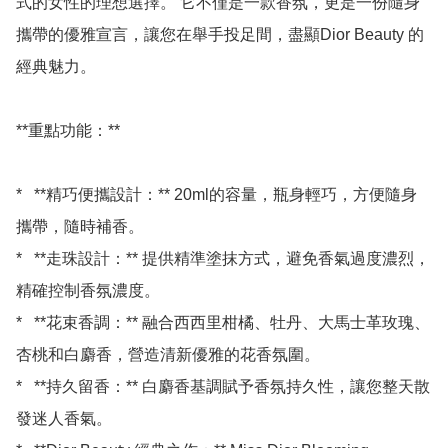
式的女性的理想選擇。 它不僅是一款香氛，更是一份隨身
攜帶的優雅宣言，讓您在舉手投足間，盡顯Dior Beauty 的
經典魅力。

**重點功能：**

*   **精巧便攜設計：** 20ml的容量，瓶身輕巧，方便隨身
攜帶，隨時補香。

*   **走珠設計：** 提供精準塗抹方式，避免香氣過度濃烈，
精確控制香氛濃度。

*   **花束香調：** 融合西西里柑橘、牡丹、大馬士革玫瑰、
杏桃和白麝香，營造清新優雅的花香氛圍。

*   **持久留香：** 白麝香基調賦予香氛持久性，讓您整天散
發迷人香氣。
