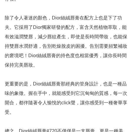
除了令人著迷的顏色，Dior絲絨唇膏在配方上也是下了功
夫。它採用了Dior獨家研發的配方，富含天然植物萃取，能
有效滋潤雙唇，減少唇紋產生，即使是長時間帶妝，也能保
持雙唇水潤舒適，告別乾燥脫皮的困擾。告別需要頻繁補妝
的窘境吧！Dior絲絨唇膏的持色度也相當優秀，讓你長時間
保持完美唇妝。

更重要的是，Dior絲絨唇膏那經典的管身設計，也是一種品
味的象徵。握在手中，就能感受到它沉甸甸的質感，每一次
開合，都伴隨著令人愉悅的click聲，讓你感受到一種奢華享
受。

總之，Dior絲絨唇膏#720不僅僅是一支唇膏，更是一種美