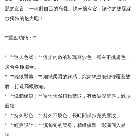
麗的宣言，一種對自己的寵愛。快來擁有它，讓你的雙唇綻
放獨特的魅力吧！

**重點功能：**

*   **迷人色號：** 溫柔內斂的玫瑰豆沙色，顯白不挑膚色，
適合各種場合。

*   **絲絨質地：** 細緻柔滑的觸感，宛如絲絨般輕輕覆蓋雙
唇，打造高級妝感。

*   **滋潤保濕：** 富含天然植物萃取，有效滋潤雙唇，減少
唇紋。

*   **持久顯色：** 持久不脫色，長時間保持完美唇妝。

*   **經典設計：** 沉甸甸的管身，精緻優雅，彰顯個人品