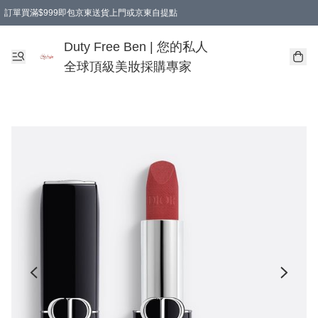
訂單買滿$999即包京東送貨上門或京東自提點
Duty Free Ben | 您的私人
全球頂級美妝採購專家