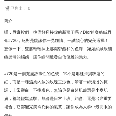
已售出： 0
簡介
−
嘿，唇膏控們！準備好迎接你的新寵了嗎？Dior迪奧絲絨唇
膏#720，絕對是能讓你一見鍾情、一試傾心的完美選擇！
想像一下，雙唇輕輕抹上那濃郁飽和的色澤，宛如絲絨般細
緻柔滑的觸感，讓你瞬間散發自信優雅的魅力。

#720是一個充滿故事性的色號，它不是那種張揚跋扈的
紅，而是一種溫柔內斂的玫瑰豆沙色，帶著一絲淡淡的棕
調，非常顯白，不挑膚色，無論你是白皙肌膚還是小麥肌
膚，都能輕鬆駕馭。無論是日常上班、約會、還是出席重要
場合，它都能完美襯托你的氣質，讓你成為人群中最亮眼的
存在。
