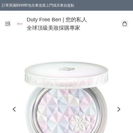
訂單買滿$999即包京東送貨上門或京東自提點
Duty Free Ben | 您的私人
全球頂級美妝採購專家