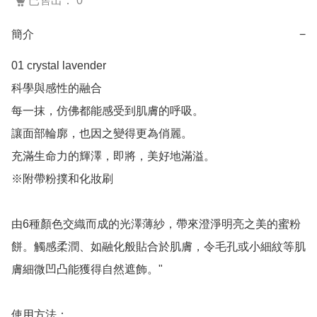
已售出： 0
簡介
−
01 crystal lavender

科學與感性的融合

每一抹，仿佛都能感受到肌膚的呼吸。

讓面部輪廓，也因之變得更為俏麗。

充滿生命力的輝澤，即將，美好地滿溢。

※附帶粉撲和化妝刷

由6種顏色交織而成的光澤薄紗，帶來澄淨明亮之美的蜜粉
餅。觸感柔潤、如融化般貼合於肌膚，令毛孔或小細紋等肌
膚細微凹凸能獲得自然遮飾。"

使用方法：
