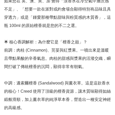
如果您在 英、澳、美、加 覺得「淡香水在冷空氣中層次感
不足」、「想要一款在派對或約會場合顯得特別有品味且具
穿透力」或是「鍾愛那種帶點甜味與粉質感的木質香」，這
瓶 100ml 的原始檀香就是您的不二之選。

🌟 核心香調解析：為什麼它是「檀香之巔」？

前調：肉桂 (Cinnamon)、芫荽與紅漿果。一噴出來是溫暖
且帶點果酸的辛香氣息。肉桂的甜感與漿果的活潑交織，瞬
間打破了傳統檀香的沉悶，顯得非常有朝氣。

中調：邁索爾檀香 (Sandalwood) 與薰衣草。這是這款香水
的核心！Creed 使用了頂級的檀香資源，讓木質味顯得如絲
緞般滑順，加上薰衣草的純淨草本香，營造出一種安定神經
的高級感。
