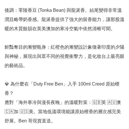
後調：零陵香豆 (Tonka Bean) 與龍涎香。結尾變得非常溫
潤且略帶奶香感。龍涎香提供了強大的留香能力，讓那股溫
暖的木質餘韻在英美澳加的寒冷空氣中依然清晰可聞。

鮮豔奪目的漸變瓶身：紅橙色的漸變設計象徵著印度的夕陽
與神秘，展現出與眾不同的視覺衝擊力，是化妝台上最亮眼
的藝術品。

💎 為什麼在「Duty Free Ben」入手 100ml Creed 原始檀
香？

應對「海外寒冷與漫長夜晚」的溫暖對策：🇬🇧英 🇦🇺澳 
🇨🇦加 🇺🇸美。當地低溫環境能讓原始檀香的層次感完美
舒展。Ben 哥現貨直送。
