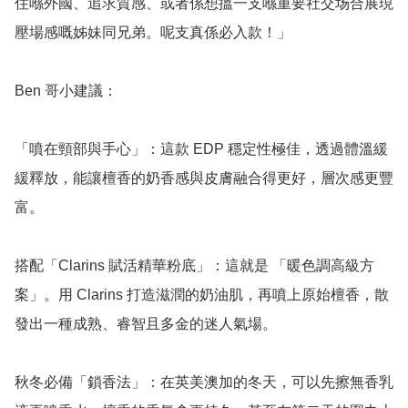
住喺外國、追求質感、或者係想搵一支喺重要社交场合展現
壓場感嘅姊妹同兄弟。呢支真係必入款！」

Ben 哥小建議：

「噴在頸部與手心」：這款 EDP 穩定性極佳，透過體溫緩
緩釋放，能讓檀香的奶香感與皮膚融合得更好，層次感更豐
富。

搭配「Clarins 賦活精華粉底」：這就是 「暖色調高級方
案」。用 Clarins 打造滋潤的奶油肌，再噴上原始檀香，散
發出一種成熟、睿智且多金的迷人氣場。

秋冬必備「鎖香法」：在英美澳加的冬天，可以先擦無香乳