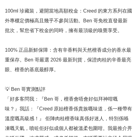
100ml 珍藏裝，避開當地高額稅金：Creed 的東方系列在國
外專櫃定價極高且幾乎不參與活動。Ben 哥免稅直發最新
批次，幫您省下稅金的同時，擁有最頂級的嗅覺享受。

100% 正品新鮮保障：含有辛香料與天然檀香成分的香水最
重保存。Ben 哥嚴選 2026 最新到貨，保證肉桂的辛香最亮
眼、檀香的基底最醇厚。

💡 Ben 哥實測點評

「好多客問我：『Ben 哥，檀香會唔會好似拜神咁嘅
味？』我話：『Creed 原始檀香係貴族嘅味道，係一種帶有
溫度嘅高級感！』 佢陣肉桂檀香味真係好迷人，特別係喺
凍嘅天氣，噴咗佢好似成個人都被溫柔包圍咁。我最推介畀