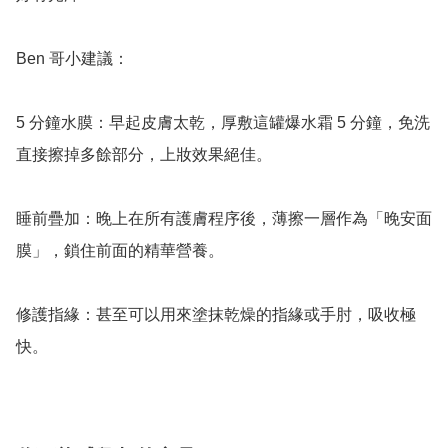
Ben 哥小建議：

5 分鐘水膜：早起皮膚太乾，厚敷這罐爆水霜 5 分鐘，免洗
直接擦掉多餘部分，上妝效果絕佳。

睡前疊加：晚上在所有護膚程序後，薄擦一層作為「晚安面
膜」，鎖住前面的精華營養。

修護指緣：甚至可以用來塗抹乾燥的指緣或手肘，吸收極
快。