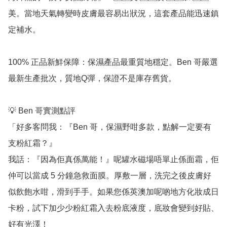
美。當地天氣轉變時皮膚最容易出狀況，這套產品能迅速鎮
定補水。

100% 正品新鮮保障：保濕產品最重質地穩定。Ben 哥嚴選
最新生產批次，質地Q彈，保證不是庫存舊貨。

💡 Ben 哥實測點評

「好多客問我：『Ben 哥，保濕野咁多款，點解一定要有
支粉紅霜？』

我話：『因為佢真係萬能！』呢罐水磁場唔單止係面霜，佢
仲可以當成 5 分鐘急救面膜。厚敷一層，洗完之後皮膚好
似飲飽水咁，滑到手手。如果您係英澳加呢啲地方化妝成日
卡粉，試下加少少粉紅霜入去粉底液度，底妝會變到好貼、
好有光澤！
