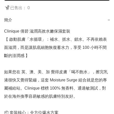
已售出： 0
簡介
−
Clinique 倩碧 滋潤高效水嫩保濕套裝

【 啟動肌膚「水循環」：補水、抓水、鎖水。不再依賴表
面滋潤，而是讓肌底細胞恢復蓄水力，享受 100 小時不間
斷的澎潤感 】

如果您在 英、澳、美、加 覺得皮膚「喝不飽水」，擦完乳
液很快又覺得緊繃，這套 Moisture Surge 組合就是您的專
屬補給站。Clinique 標榜 100% 無香料、通過敏測試，對
於在海外換季容易敏感的肌膚特別友好。

📦 套裝核心：全方位爆水方案
