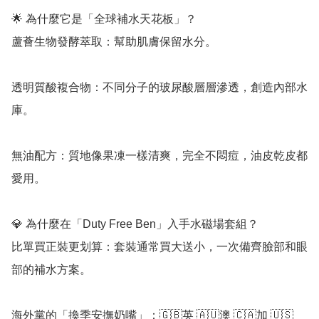
🌟 為什麼它是「全球補水天花板」？

蘆薈生物發酵萃取：幫助肌膚保留水分。

透明質酸複合物：不同分子的玻尿酸層層滲透，創造內部水
庫。

無油配方：質地像果凍一樣清爽，完全不悶痘，油皮乾皮都
愛用。

💎 為什麼在「Duty Free Ben」入手水磁場套組？

比單買正裝更划算：套裝通常買大送小，一次備齊臉部和眼
部的補水方案。

海外黨的「換季安撫奶嘴」：🇬🇧英 🇦🇺澳 🇨🇦加 🇺🇸