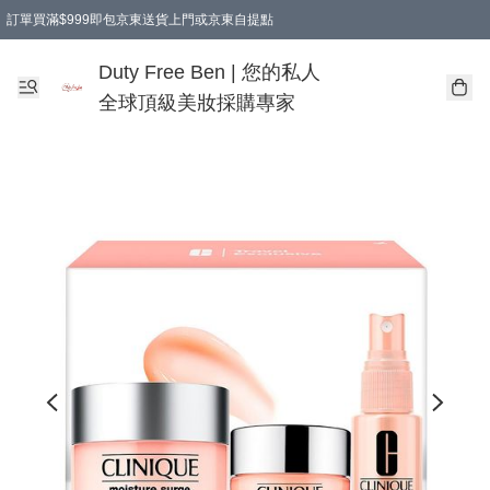
訂單買滿$999即包京東送貨上門或京東自提點
Duty Free Ben | 您的私人
全球頂級美妝採購專家