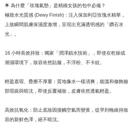
🌟 為什麼「玫瑰氣墊」是精緻女孩的包中必備？

極致水光質感 (Dewy Finish)：注入保加利亞玫瑰水精華，
上妝瞬間肌膚保濕度激增，呈現出充滿透明感的「鑽石水
光」。

16 小時長效持妝：獨家「潤澤鎖水技術」，即使在乾燥或
潮濕環境下，妝容依然貼服，不浮粉、不卡紋。

輕盈遮瑕、疊擦不厚重：質地像水一樣清爽，能溫和修飾臉
部瑕疵與暗沈，即使反覆補妝，皮膚依然透氣輕盈。

高效抗氧化：防止底妝因接觸空氣而變黃，從早到晚維持妝
容的新鮮色澤，絕不暗沈。
