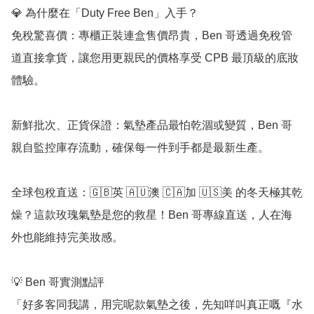
💎 為什麼在「Duty Free Ben」入手？

免稅驚喜價：專櫃正裝連盒售價昂貴，Ben 哥透過免稅管
道直接拿貨，讓您用更親民的價格享受 CPB 最頂級的底妝
體驗。

新鮮批次、正貨保證：氣墊產品最怕乾涸或變質，Ben 哥
親自監控庫存流動，確保每一件到手都是最新生產。

全球包稅直送：🇬🇧英 🇦🇺澳 🇨🇦加 🇺🇸美 的冬天極其乾
燥？這款玫瑰氣墊是您的救星！Ben 哥專線直送，人在海
外也能維持完美妝感。

💡 Ben 哥實測點評

「好多客同我講，用完呢款氣墊之後，先知咩叫真正嘅『水