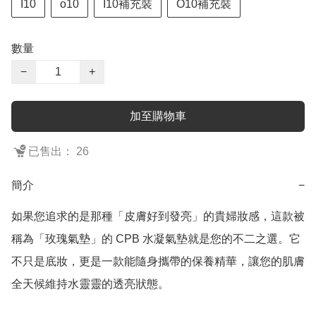
I10
o10
I10補充裝
O10補充裝
數量
−
+
加至購物車
已售出： 26
簡介
−
如果您追求的是那種「皮膚好到發亮」的貴婦妝感，這款被
稱為「玫瑰氣墊」的 CPB 水凝氣墊就是您的不二之選。它
不只是底妝，更是一款能隨身攜帶的保養精華，讓您的肌膚
全天候維持水靈靈的透亮狀態。
