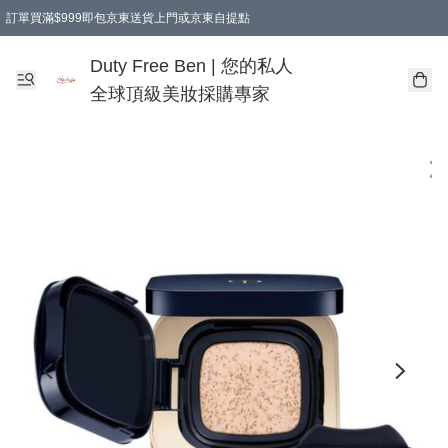
訂單買滿$999即包京東送貨上門或京東自提點
Duty Free Ben | 您的私人
全球頂級美妝採購專家