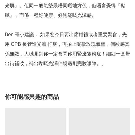
光肌』。佢同一般氣墊最唔同嘅地方係，佢唔會覺得『黏
膩』，而係一種好健康、好飽滿嘅光澤感。

Ben 哥小建議： 如果您今日要出席婚禮或者重要聚會，先
用 CPB 長管造光霜 打底，再拍上呢款玫瑰氣墊，個妝感真
係無敵，人哋見到你一定會問你用緊邊隻粉底！細細一盒帶
出街補妝，補出嚟嘅光澤仲靚過剛完妝嗰陣。」
你可能感興趣的商品