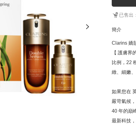
已售出：
簡介
Clarins
【 護膚界
比例，22
緻、細嫩、
如果您在 
嚴苛氣候，那絕
40 年的
最新科技，