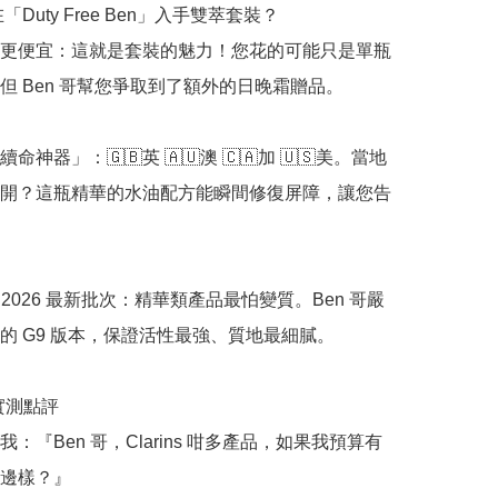
「Duty Free Ben」入手雙萃套裝？

更便宜：這就是套裝的魅力！您花的可能只是單瓶
但 Ben 哥幫您爭取到了額外的日晚霜贈品。

命神器」：🇬🇧英 🇦🇺澳 🇨🇦加 🇺🇸美。當地
開？這瓶精華的水油配方能瞬間修復屏障，讓您告
品 2026 最新批次：精華類產品最怕變質。Ben 哥嚴
的 G9 版本，保證活性最強、質地最細膩。

哥實測點評

：『Ben 哥，Clarins 咁多產品，如果我預算有
邊樣？』
