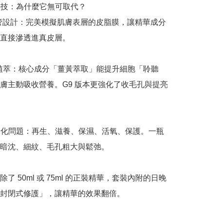
科技：為什麼它無可取代？

 雙管設計：完美模擬肌膚表層的皮脂膜，讓精華成分
直接滲透進真皮層。

效植萃：核心成分「薑黃萃取」能提升細胞「聆聽
膚主動吸收營養。G9 版本更強化了收毛孔與提亮
大老化問題：再生、滋養、保濕、活氧、保護。一瓶
暗沈、細紋、毛孔粗大與鬆弛。

了 50ml 或 75ml 的正裝精華，套裝內附的日晚
封閉式修護」，讓精華的效果翻倍。
