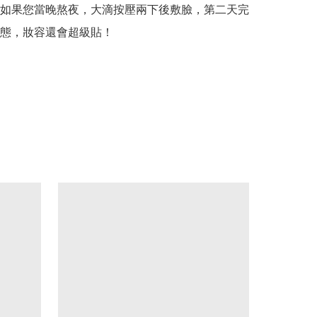
如果您當晚熬夜，大滴按壓兩下後敷臉，第二天完
態，妝容還會超級貼！