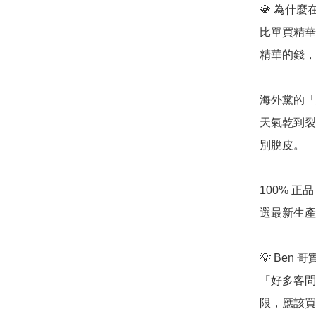
💎 為什麼在
比單買精華
精華的錢，
海外黨的「續
天氣乾到裂
別脫皮。

100% 正
選最新生產
💡 Ben 
「好多客問我
限，應該買