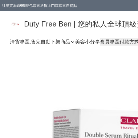
訂單買滿$999即包京東送貨上門或京東自提點
Duty Free Ben | 您的私人全
清貨專區,售完自動下架
商品
美容小分享
會員專區
付款方