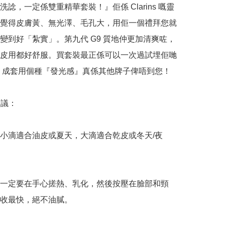
洗諗，一定係雙重精華套裝！』佢係 Clarins 嘅靈
覺得皮膚黃、無光澤、毛孔大，用佢一個禮拜您就
變到好「紮實」。第九代 G9 質地仲更加清爽咗，
皮用都好舒服。買套裝最正係可以一次過試埋佢哋
am，成套用個種『發光感』真係其他牌子俾唔到您！

議：

小滴適合油皮或夏天，大滴適合乾皮或冬天/夜
一定要在手心搓熱、乳化，然後按壓在臉部和頸
收最快，絕不油膩。
