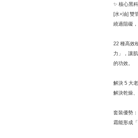
✨ 核心黑
[水+油]
繞過阻礙，
22 種高
力」，讓肌
的功效。

解決 5 
解決乾燥、
套裝優勢：除
霜能形成「