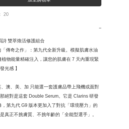
 20
−
 嬌韻詩 雙萃煥活修護組合

的「傳奇之作」：第九代全新升級。模擬肌膚水油
 種植物能量精確注入，讓您的肌膚在 7 天內重現緊
發光感 】

英、澳、美、加 只能選一套護膚品帶上飛機或面對
對是這套 Double Serum。它是 Clarins 研發 
巔峰，第九代 G9 版本更加入了對抗「環境壓力」的
是真正不挑膚質、不挑年齡的「全能型選手」。
