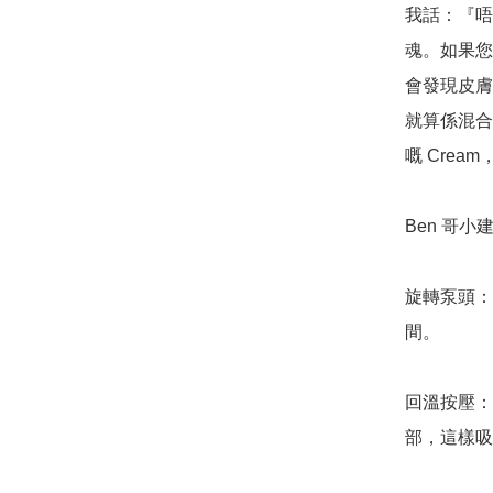
我話：『唔
魂。如果您
會發現皮膚
就算係混合
嘅 Cre
Ben 哥小建
旋轉泵頭：
間。

回溫按壓：
部，這樣吸