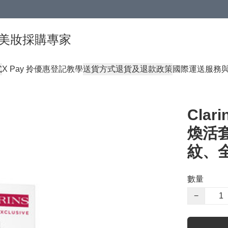
球頂級美妝採購專家
式
X Pay 拎優惠登記教學
送貨方式
退貨及退款政策
國際運送服務
Cla
煥活套
紋、
數量
−