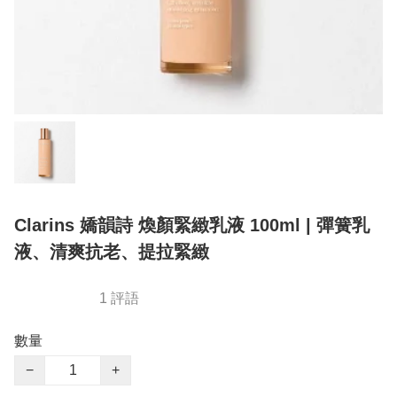
Clarins 嬌韻詩 煥顏緊緻乳液 100ml | 彈簧乳
液、清爽抗老、提拉緊緻
1 評語
數量
−
+