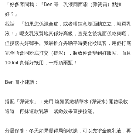
「好多客問我：『Ben 哥，乳液同面霜（彈簧霜）點揀
好？』

我話：『如果您係混合皮，或者唔鍾意塊面黐立立，就買乳
液！』呢支乳液質地真係好高級，查完之後塊面係乾爽嘅，
但摸落去好彈手。我最推介畀啲平時要化妝嘅客，用佢打底
完全唔會同粉底打交（搓泥），妝效仲會變到好服帖。而且 
100ml 真係好抵用，一瓶頂兩瓶！

Ben 哥小建議：

搭配「彈簧水」：先用 煥顏緊緻精華水 (彈簧水) 開啟吸收
通道，再抹這款乳液，緊緻效果直接拉滿。

分層保養：冬天如果覺得局部乾燥，可以先塗全臉乳液，再