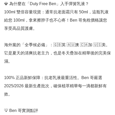
💎 為什麼在「Duty Free Ben」入手彈簧乳液？

100ml 雙倍容量現貨：通常抗老面霜只有 50ml，這瓶乳液
給您 100ml，拿來擦脖子也不心疼！Ben 哥免稅價格讓您
享受高品質護膚。

海外黨的「全季候必備」：🇬🇧英 🇦🇺澳 🇨🇦加 🇺🇸美。
它是夏天的清爽抗老主力，也是冬天疊加在精華後的完美保
濕。

100% 正品新鮮保障：抗老乳液最重活性。Ben 哥嚴選 
2025/2026 最新生產批次，確保植萃精華每一滴都新鮮有
效。

💡 Ben 哥實測點評
