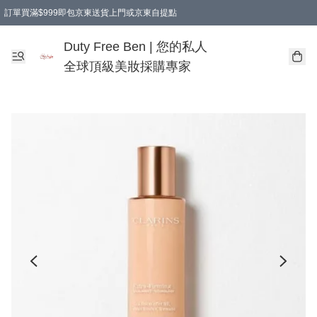
訂單買滿$999即包京東送貨上門或京東自提點
Duty Free Ben | 您的私人
全球頂級美妝採購專家