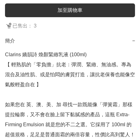
加至購物車
已售出： 3
簡介
−
Clarins 嬌韻詩 煥顏緊緻乳液 (100ml)

【 輕熟肌的「零負擔」抗老：彈潤、緊緻、無油感。專為
混合及油性肌、或是怕悶的膚質打造，讓抗老保養也能像空
氣般輕盈自在 】

如果您在 英、澳、美、加 尋找一款既能像「彈簧霜」那樣
提拉輪廓，又不會在臉上留下黏膩感的產品，這瓶 Extra-
Firming Emulsion 就是您的不二之選。它採用了 100ml 的
超值規格，足足是普通面霜的兩倍容量，性價比高到驚人！
