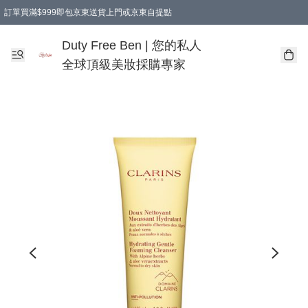
訂單買滿$999即包京東送貨上門或京東自提點
Duty Free Ben | 您的私人
全球頂級美妝採購專家