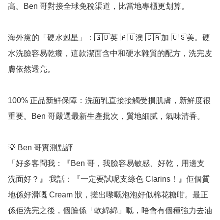
高。Ben 哥對接全球免稅渠道，比當地專櫃更划算。

海外黨的「硬水剋星」：🇬🇧英 🇦🇺澳 🇨🇦加 🇺🇸美。硬
水洗臉容易乾癢，這款潔面含中和硬水雜質的配方，洗完皮
膚依然透亮。

100% 正品新鮮保障：洗面乳直接接觸受損肌膚，新鮮度很
重要。Ben 哥嚴選最新生產批次，質地細膩，氣味清香。

💡 Ben 哥實測點評

「好多客問我：『Ben 哥，我臉容易敏感、好乾，用邊支
洗面好？』 我話：『一定要試呢支綠色 Clarins！』佢個質
地係好滑嘅 Cream 狀，搓出嚟嘅泡泡好似棉花糖咁。最正
係佢洗完之後，個臉係「軟綿綿」嘅，唔會有個種強力去油