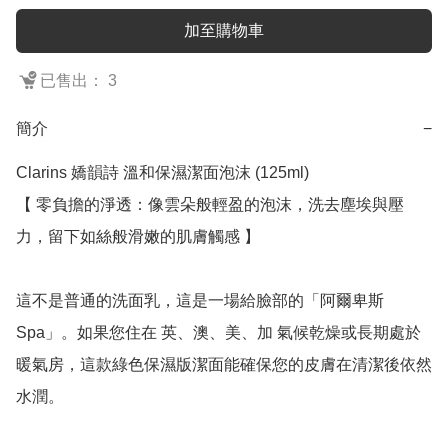
加至購物車
已售出： 3
簡介
−
Clarins 嬌韻詩 溫和保濕潔面泡沫 (125ml)

【 零負擔的淨透：像雲朵般輕盈的泡沫，洗去塵埃與壓
力，留下如絲般滑嫩的肌膚觸感 】

這不是普通的洗面乳，這是一場給臉部的「阿爾卑斯 
Spa」。如果您住在 英、澳、美、加 氣候乾燥或長期處於
暖氣房，這款綠色保濕版潔面能確保您的皮膚在清潔後依然
水潤。
