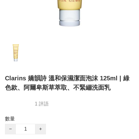
Clarins 嬌韻詩 溫和保濕潔面泡沫 125ml | 綠
色款、阿爾卑斯草萃取、不緊繃洗面乳
1 評語
數量
−
+