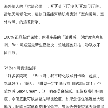
海外華人的「抗燥必備」：🇬🇧英 🇦🇺澳 🇨🇦加 🇺🇸美。
當地天氣變化大，這款日霜能幫助肌膚應對「室內暖氣、室
外冷風」的溫差衝擊。

100% 正品新鮮保障：保濕產品的「滲透感」與鮮度息息相
關。Ben 哥嚴選最新生產批次，質地輕盈好推，秒吸收不
留白痕。

💡 Ben 哥實測點評

「好多客問我：『Ben 哥，我平時化妝成日卡粉、起皮，
點算好？』 我話：『咁您一定要喺妝前用呢罐日霜！』佢
雖然叫 Silky Cream，但一啲都唔會黏膩。佢幫皮膚打好個
底，令個底妝可以緊緊貼喺塊臉度。如果您係住喺溫差大嘅
地方，呢罐日霜就係您嘅保命符。隻藍色包裝望落去就覺得