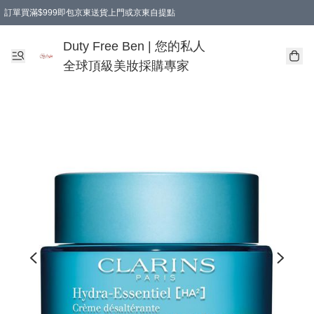
訂單買滿$999即包京東送貨上門或京東自提點
Duty Free Ben | 您的私人
全球頂級美妝採購專家