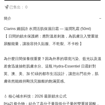
已售出： 0
簡介
−
Clarins 嬌韻詩 水潤活肌保濕日霜 — 滋潤乳霜 (50ml)

【 日間的鎖水保護網：應對溫差刺激，為肌膚注入雙重玻
尿酸能量，讓妝容持久貼服、不乾裂、不卡粉 】

為什麼日間保養很重要？因為外界的環境污染、藍光以及溫
差會迅速抽乾肌膚水分。這瓶 Hydra-Essentiel 日霜針對 
英、澳、美、加 忙碌的都市生活設計，讓您出門在外，肌
膚依然能維持剛洗完臉般的飽滿質感。

💧 核心補水科技：2026 最新鎖水公式

[Ha2] 複合物：結合了高分子量與低分子量的雙重玻尿酸，