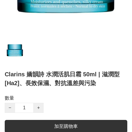
Clarins 嬌韻詩 水潤活肌日霜 50ml | 滋潤型
[Ha2]、長效保濕、對抗溫差與污染
數量
−
+
加至購物車