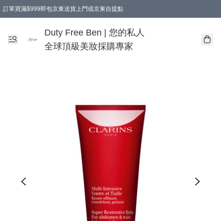
訂單買滿$999即包京東送貨上門或京東自提點
Duty Free Ben | 您的私人
全球頂級美妝採購專家