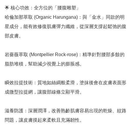
🌟 核心功效：全方位的「腰腹雕塑」

哈倫加那萃取 (Organic Harungana)：與「金水」同款的明
星成分，能有效修復肌膚彈力纖維，從深層支撐起鬆弛的腹
部皮膚。

岩薔薇萃取 (Montpellier Rock-rose)：精準針對腰部多餘的
脂肪堆積，幫助減少視覺上的膨脹感。

瞬效拉提技術：質地如絲綢般柔滑，塗抹後會在皮膚表面形
成微型拉提網，讓腹部線條立顯平滑。

滋養防護：深層潤澤，改善熟齡肌膚容易出現的乾燥、紋路
問題，讓皮膚摸起來柔軟且充滿韌性。
