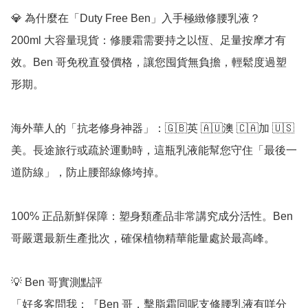
💎 為什麼在「Duty Free Ben」入手極緻修腰乳液？

200ml 大容量現貨：修腰霜需要持之以恆、足量按摩才有
效。Ben 哥免稅直發價格，讓您囤貨無負擔，輕鬆度過塑
形期。

海外華人的「抗老修身神器」：🇬🇧英 🇦🇺澳 🇨🇦加 🇺🇸
美。長途旅行或疏於運動時，這瓶乳液能幫您守住「最後一
道防線」，防止腰部線條垮掉。

100% 正品新鮮保障：塑身類產品非常講究成分活性。Ben 
哥嚴選最新生產批次，確保植物精華能量處於最高峰。

💡 Ben 哥實測點評

「好多客問我：『Ben 哥，擊脂霜同呢支修腰乳液有咩分