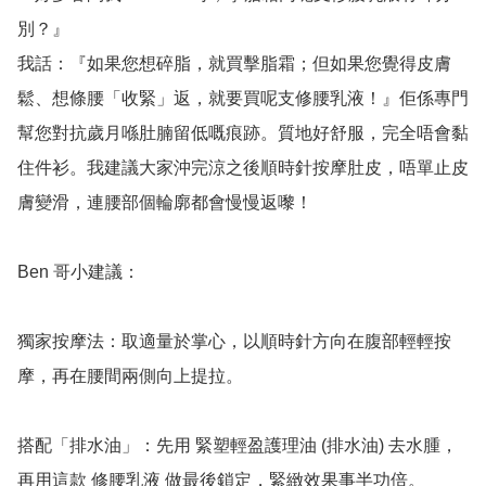
別？』

我話：『如果您想碎脂，就買擊脂霜；但如果您覺得皮膚
鬆、想條腰「收緊」返，就要買呢支修腰乳液！』佢係專門
幫您對抗歲月喺肚腩留低嘅痕跡。質地好舒服，完全唔會黏
住件衫。我建議大家沖完涼之後順時針按摩肚皮，唔單止皮
膚變滑，連腰部個輪廓都會慢慢返嚟！

Ben 哥小建議：

獨家按摩法：取適量於掌心，以順時針方向在腹部輕輕按
摩，再在腰間兩側向上提拉。

搭配「排水油」：先用 緊塑輕盈護理油 (排水油) 去水腫，
再用這款 修腰乳液 做最後鎖定，緊緻效果事半功倍。
