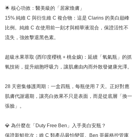
🌟 核心功效：醫美級的「居家煥膚」

15% 純維 C 與衍生維 C 複合物：這是 Clarins 的美白巔峰
比例。純維 C 在使用前一刻才與精華液混合，保證活性不
流失，強效擊退黑色素。

超級水果萃取 (西印度櫻桃 + 桃金孃)：延續「氧氣瓶」的抓
氧技術，提升細胞呼吸力，讓肌膚由內而外散發健康光澤。

28 天密集修護周期：一盒四瓶，每瓶使用 7 天。正好對應
肌膚代謝週期，讓亮白效果不只是表面，而是從底層「換一
張臉」。

💎 為什麼在「Duty Free Ben」入手美白安瓶？

保證新鮮批次：維 C 類產品最怕變質。Ben 哥嚴格控管庫