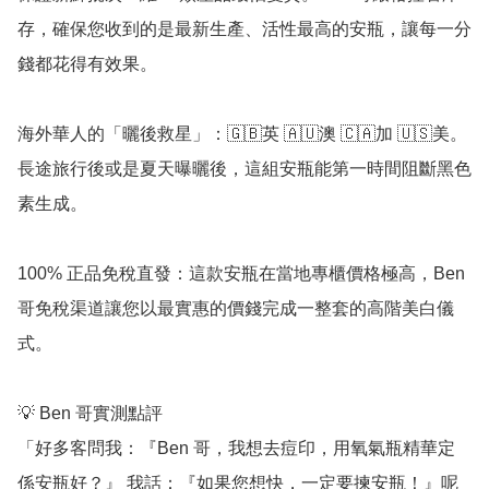
存，確保您收到的是最新生產、活性最高的安瓶，讓每一分
錢都花得有效果。

海外華人的「曬後救星」：🇬🇧英 🇦🇺澳 🇨🇦加 🇺🇸美。
長途旅行後或是夏天曝曬後，這組安瓶能第一時間阻斷黑色
素生成。

100% 正品免稅直發：這款安瓶在當地專櫃價格極高，Ben 
哥免稅渠道讓您以最實惠的價錢完成一整套的高階美白儀
式。

💡 Ben 哥實測點評

「好多客問我：『Ben 哥，我想去痘印，用氧氣瓶精華定
係安瓶好？』 我話：『如果您想快，一定要揀安瓶！』呢