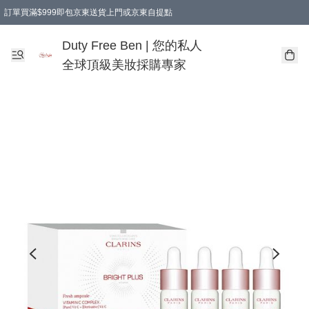
訂單買滿$999即包京東送貨上門或京東自提點
Duty Free Ben | 您的私人
全球頂級美妝採購專家