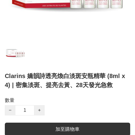
Clarins 嬌韻詩透亮煥白淡斑安瓶精華 (8ml x
4) | 密集淡斑、提亮去黃、28天發光急救
數量
−
+
加至購物車