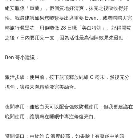
組安瓶係「重藥」，佢個質地好清爽，抹完之後吸收得好
快。我最建議如果您嚟緊要出席重要 Event，或者啱啱去完
轉旅行曬黑咗，用佢嚟做 28 日嘅「美白特訓」。記得開咗
之後 7 日內要用完一支，因為活性最高個陣效果先最勁！

Ben 哥小建議：

激活步驟：使用前，按下瓶頂釋放純維 C 粉末，然後充分
搖勻，讓粉末與精華液完美融合。

夜間專用：雖然白天可以配合強效防曬使用，但我更建議在
晚間使用，讓肌膚在睡眠中專注修復亮白。

避開傷口：由於維 C 濃度較高，如果臉上有發炎中的暗