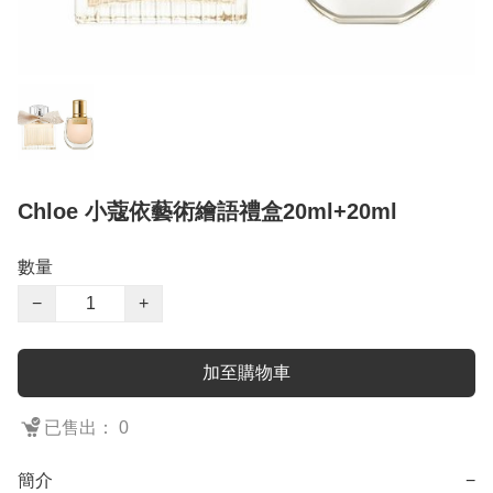
Chloe 小蔻依藝術繪語禮盒20ml+20ml
數量
−
+
加至購物車
已售出： 0
簡介
−