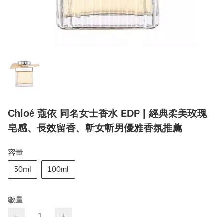
Chloé 蔻依 同名女士香水 EDP | 經典柔美玫瑰
皂感、長效留香、斬女斬男優雅香氛推薦
容量
50ml
100ml
數量
−
+