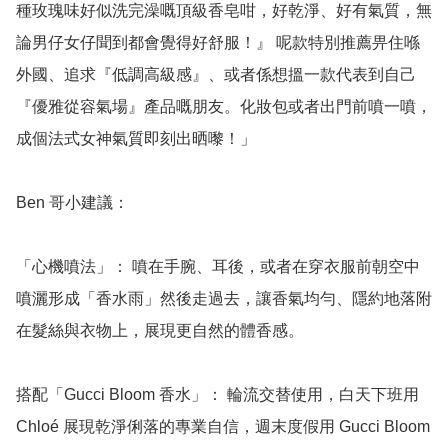
種玫瑰味好似洗完澡嘅頂級香皂咁，好乾淨、好有氣質，無
論男仔女仔聞到都會覺得好舒服！』 呢款特別推薦畀住喺
外國、追求『低調高級感』、或者係想搵一款代表到自己
『優雅從容氣場』產品嘅朋友。化妝包或者出門前噴一噴，
成個法式女神氣質即刻出晒嚟！」

Ben 哥小建議：

「心機噴法」： 噴在手腕、耳後，或者在穿衣服前朝空中
噴灑形成「香水雨」然後走過去，讓香氣均勻、隱約地落附
在髮絲與衣物上，展現更自然的體香感。

搭配「Gucci Bloom 香水」： 輪流交替使用，白天下班用 
Chloé 展現乾淨俐落的專業自信，週末度假用 Gucci Bloom 