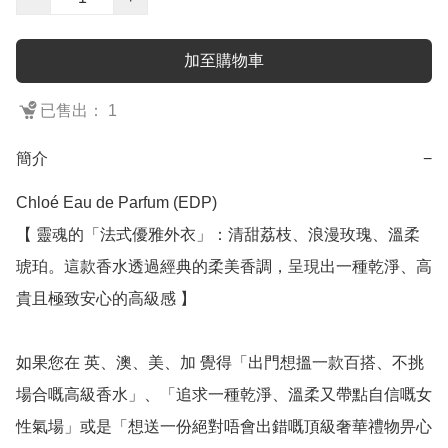
加至購物車
已售出： 1
簡介
−
Chloé Eau de Parfum (EDP)

【 靈魂的「法式優雅外衣」：清甜荔枝、浪漫玫瑰、溫柔
琥珀。這款香水透過經典的柔美香調，呈現出一種乾淨、高
貴且極致安心的高級感 】

如果您在 英、澳、美、加 覺得「出門想搵一款百搭、不挑
場合嘅高級香水」、「追求一種乾淨、溫柔又帶點自信嘅女
性氣場」或是「想送一份絕對唔會出錯嘅頂級奢華禮物畀心