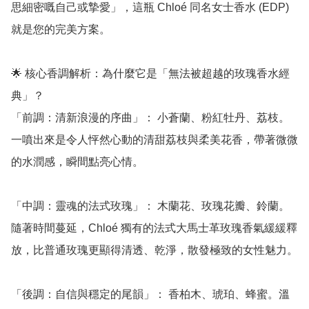
思細密嘅自己或摯愛」，這瓶 Chloé 同名女士香水 (EDP) 
就是您的完美方案。

🌟 核心香調解析：為什麼它是「無法被超越的玫瑰香水經
典」？

「前調：清新浪漫的序曲」： 小蒼蘭、粉紅牡丹、荔枝。
一噴出來是令人怦然心動的清甜荔枝與柔美花香，帶著微微
的水潤感，瞬間點亮心情。

「中調：靈魂的法式玫瑰」： 木蘭花、玫瑰花瓣、鈴蘭。
隨著時間蔓延，Chloé 獨有的法式大馬士革玫瑰香氣緩緩釋
放，比普通玫瑰更顯得清透、乾淨，散發極致的女性魅力。

「後調：自信與穩定的尾韻」： 香柏木、琥珀、蜂蜜。溫