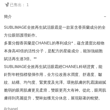
已售出： 1
簡介
−
SUBLIMAGE全效再生賦活眼霜是一款富含香莢蘭成分的全
方位眼部護理鉅作。

多重分餾香莢蘭是CHANEL的專利成分*，蘊含濃度比植物
本身高40倍的活性分子，是配方的星級成分，能加強細胞
賦活再生達3倍。**

SUBLIMAGE全效再生賦活眼霜經CHANEL科研證實，能
針對年輕指標發揮作用，全方位改善水潤度、舒適度、皺
紋、結構、均勻度、緊實度及光澤。環抱肌膚的乳霜讓細膩
脆弱的眼周肌膚更見柔滑，雙眼更亮大有神。從此，眼周肌
膚得到亮麗提升，雙眸如獲充分休息，展現顯著的蛻變。
chanel