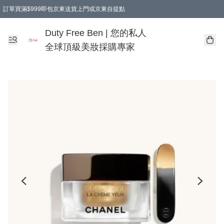
訂單買滿$999即包京東送貨上門或京東自提點
Duty Free Ben | 您的私人
全球頂級美妝採購專家