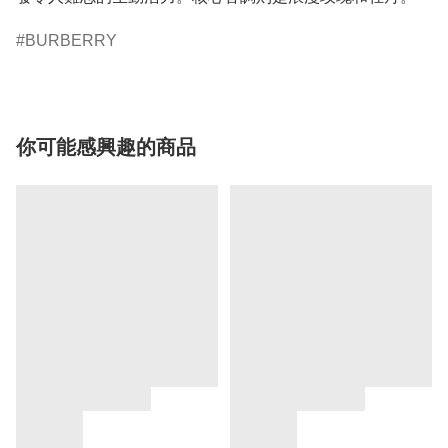
BURBERRY
你可能感興趣的商品