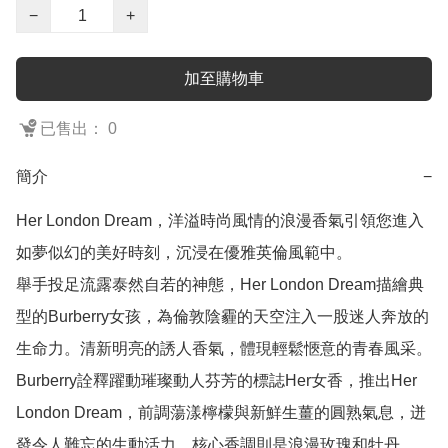
−
+
加至購物車
已售出： 0
簡介
−
Her London Dream，洋溢時尚風情的浪漫香氣引領您進入
如夢似幻的美好時刻，沉浸在優雅英倫風範中。

舉手投足流露泰然自若的神態，Her London Dream描繪典
型的Burberry女孩，為倫敦陰霾的天空注入一股迷人奔放的
生命力。清新明亮的誘人香氣，體現輕鬆愜意的青春風采。
Burberry詮釋躍動璀璨動人芬芳的標誌Her女香，推出Her 
London Dream，前調蕩漾檸檬與新鮮生薑的圓熟氣息，迸
發令人難忘的生動活力。核心香調則是浪漫玫瑰和牡丹。