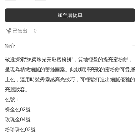
加至購物車
已售出： 0
簡介
−
敬邀探索“絲柔珠光亮彩蜜粉餅”，質地輕盈的提亮蜜粉餅，
呈現為精緻細膩的蕾絲圖案。此款明澤亮彩的蜜粉餅可疊層
上色，運用時裝秀靈感高光技巧，可輕鬆打造出細膩優雅的
亮麗妝容。

色號：

裸金色02號

玫瑰金04號

粉珍珠色03號