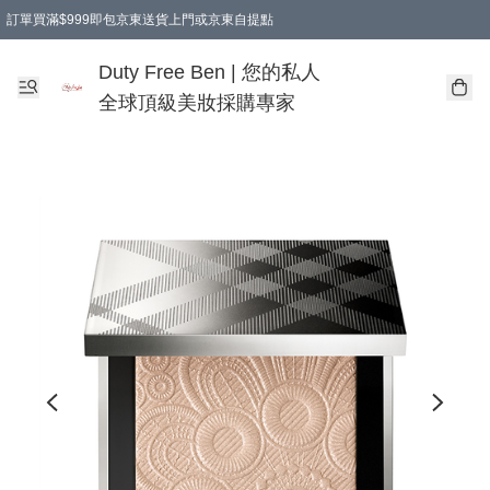
訂單買滿$999即包京東送貨上門或京東自提點
Duty Free Ben | 您的私人
全球頂級美妝採購專家