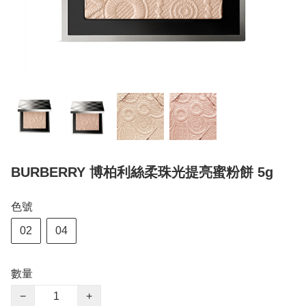
BURBERRY 博柏利絲柔珠光提亮蜜粉餅 5g
色號
02
04
數量
−
+