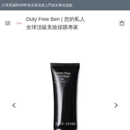
訂單買滿$999即包京東送貨上門或京東自提點
Duty Free Ben | 您的私人
全球頂級美妝採購專家