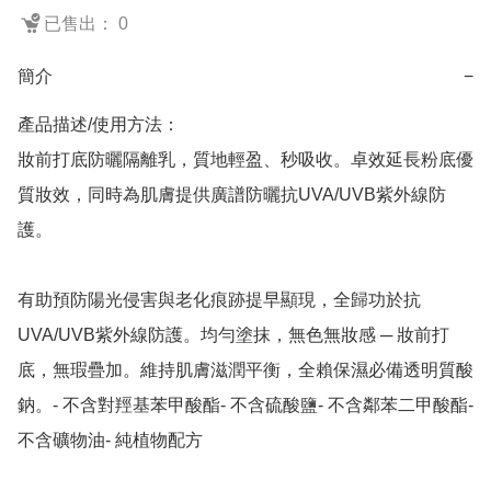
已售出： 0
簡介
−
產品描述/使用方法：

妝前打底防曬隔離乳，質地輕盈、秒吸收。卓效延長粉底優
質妝效，同時為肌膚提供廣譜防曬抗UVA/UVB紫外線防
護。

有助預防陽光侵害與老化痕跡提早顯現，全歸功於抗
UVA/UVB紫外線防護。均勻塗抹，無色無妝感 ─ 妝前打
底，無瑕疊加。維持肌膚滋潤平衡，全賴保濕必備透明質酸
鈉。- 不含對羥基苯甲酸酯- 不含硫酸鹽- 不含鄰苯二甲酸酯- 
不含礦物油- 純植物配方
